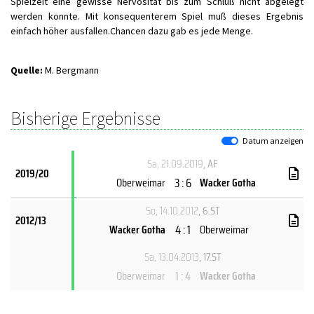
Spielzeit eine gewisse Nervosität bis zum Schluß nicht abgelegt
werden konnte. Mit konsequenterem Spiel muß dieses Ergebnis
einfach höher ausfallen.Chancen dazu gab es jede Menge.
Quelle:
M. Bergmann
Bisherige Ergebnisse
Datum anzeigen
Sa, 21.09.2019
, AF
2019/20
3 : 6
Oberweimar
Wacker Gotha
So, 14.10.2012
, 6.ST
2012/13
4 : 1
Wacker Gotha
Oberweimar
Sa, 13.04.2013
, 17.ST
1 : 4
Oberweimar
Wacker Gotha