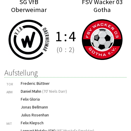
SG VfB
FSV Wacker 03
Oberweimar
Gotha
1
:
4
(0
:
2)
Aufstellung
Frederic Büttner
TOR
Daniel Mahn
(
70' Niels Darr
)
ABW
Felix Gloria
Jonas Bellmann
Julius Rosenhan
Felix Klepsch
MIT
Lennart Matzky (GK)
(
65' Mustafa Emektar
)