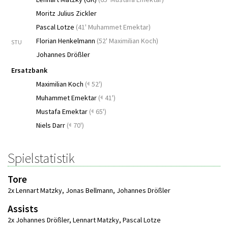
Moritz Julius Zickler
Pascal Lotze
(
41' Muhammet Emektar
)
Florian Henkelmann
(
52' Maximilian Koch
)
STU
Johannes Drößler
Ersatzbank
Maximilian Koch
(
52')
Muhammet Emektar
(
41')
Mustafa Emektar
(
65')
Niels Darr
(
70')
Spielstatistik
Tore
2x Lennart Matzky
,
Jonas Bellmann
,
Johannes Drößler
Assists
2x Johannes Drößler
,
Lennart Matzky
,
Pascal Lotze