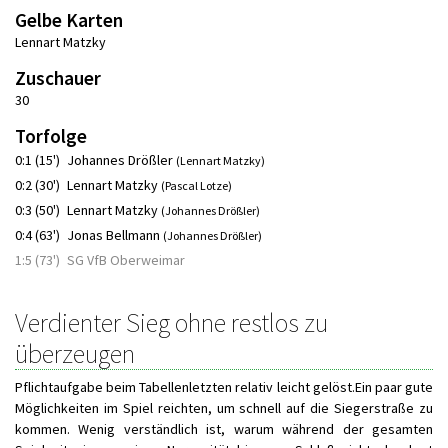
Gelbe Karten
Lennart Matzky
Zuschauer
30
Torfolge
0:1 (15')
Johannes Drößler
(Lennart Matzky)
0:2 (30')
Lennart Matzky
(Pascal Lotze)
0:3 (50')
Lennart Matzky
(Johannes Drößler)
0:4 (63')
Jonas Bellmann
(Johannes Drößler)
1:5 (73')
SG VfB Oberweimar
Verdienter Sieg ohne restlos zu
überzeugen
Pflichtaufgabe beim Tabellenletzten relativ leicht gelöst.Ein paar gute
Möglichkeiten im Spiel reichten, um schnell auf die Siegerstraße zu
kommen. Wenig verständlich ist, warum während der gesamten