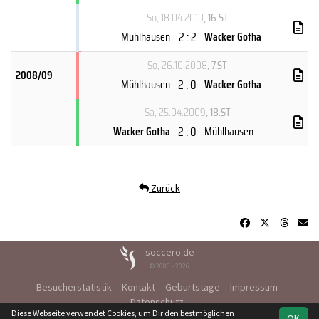
So, 18.04.2010
, 16.ST
2 : 2
Mühlhausen
Wacker Gotha
So, 26.10.2008
, 7.ST
2008/09
2 : 0
Mühlhausen
Wacker Gotha
Sa, 25.04.2009
, 18.ST
2 : 0
Wacker Gotha
Mühlhausen
Zurück
soccero.de
© 2006 - 2026
Besucherstatistik
Kontakt
Geburtstage
Impressum
Datenschutz
Diese Webseite verwendet Cookies, um Dir den bestmöglichen
OK