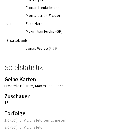
Florian Henkelmann
Moritz Julius Zickler
Elias Herr
STU
Maximilian Fuchs (GK)
Ersatzbank
Jonas Weise
(
59')
Spielstatistik
Gelbe Karten
Frederic Büttner
,
Maximilian Fuchs
Zuschauer
15
Torfolge
1:0 (56')
JFV Eichsfeld per Elfmeter
2:0 (80')
JFV Eichsfeld