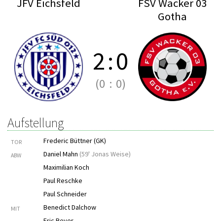
JFV Eichsfeld
FSV Wacker 03
Gotha
2
:
0
(0
:
0)
Aufstellung
Frederic Büttner (GK)
TOR
Daniel Mahn
(
59' Jonas Weise
)
ABW
Maximilian Koch
Paul Reschke
Paul Schneider
Benedict Dalchow
MIT
Eric Beyer