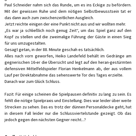
Paul Schneider nahm sich das Runde, um es ins Eckige zu befördern.
Mit der gewissen Ruhe und dem nötigen Selbstbewusstsein tat er
das dann auch zum zwischenzeitlichen Ausgleich.
Jetzt reichte einigen der eine Punkt nicht aus und wir wollten mehr.
„Es war ja schließlich noch genug Zeit“, um das Spiel ganz auf den
Kopf zu stellen und die zweimalige Führung der Gäste in einen Sieg
für uns umzugestalten.
Gesagt getan, in der 88. Minute geschah es tatsächlich.
Alles nach vorn geworfen, Heiko Landefeld behält im Gedränge am
gegnerischen 16-er die Übersicht und legt auf den heran-gestürmten
defensiven Mittelfeldspieler Florian Henkelmann ab, der aus vollem
Lauf per Direktabnahme das sehenswerte Tor des Tages erzielte.
Danach war zum Glück Schluss.
Fazit: Für einige scheinen die Spielpausen definitiv zu lang zu sein. Es
fehlt die nötige Spielpraxis und Einstellung. Dies war leider über weite
Strecken zu sehen. Das es trotz der dünnen Personaldecke geht, hat
in diesem Fall leider nur die Schlussviertelstunde gezeigt. Ob das
jedoch gegen den nächsten Gegner reicht...?