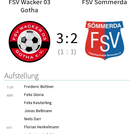
FSV Wacker 03
FSV Sömmerda
Gotha
3
:
2
(1
:
1)
Aufstellung
Frederic Büttner
TOR
Felix Gloria
ABW
Felix Keuterling
Jonas Bellmann
Niels Darr
Florian Henkelmann
MIT