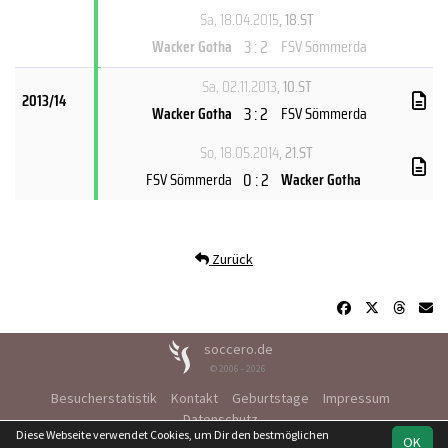
Sa, 18.04.2015
, 18.ST
3 : 2
Wacker Gotha
FSV Sömmerda
Sa, 02.11.2013
, 10.ST
2013/14
3 : 2
Wacker Gotha
FSV Sömmerda
So, 18.05.2014
, 21.ST
0 : 2
FSV Sömmerda
Wacker Gotha
Zurück
soccero.de
© 2006 - 2026
Besucherstatistik
Kontakt
Geburtstage
Impressum
Datenschutz
Diese Webseite verwendet Cookies, um Dir den bestmöglichen
OK