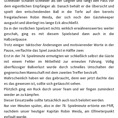
Schneider schaltet schneller als der Gegner und fängt den Pass vor
dem eigentlichen Empfänger ab. Danach behält er die Übersicht und
spielt den entscheidenden Ball in die Tiefe auf den bereits
freigelaufenen Robin Weida, der sich noch den Gästekeeper
ausguckt und überlegt ins lange Eck abschließt.
Da in der restlichen Spielzeit nichts wirklich erwähnenswertes weiter
geschah, ging es mit diesem Spielstand dann auch in die
Halbzeitpause.
Trotz einiger taktischer Änderungen und motivierender Worte in der
Pause, verflachte das Spiel zunächst in Hälfte zwei.
Erst in der 74. Spielminute ermutigten wir schließlich selbst die Gäste
mit einem Fehler im Mittelfeld zur erneuten Führung. Völlig
überflüssiger Ballverlust wurde durch schnelles Umschalten der
gegnerischen Mannschaft mit dem zweiten Treffer bestraft.
Wahrscheinlich haben wir das gebraucht, denn wer jetzt dachte das
es das gewesen ist, sollte sich getäuscht sehen.
Plötzlich ging ein Ruck durch unser Team und wir fingen zumindest
wieder an zu kämpfen.
Dieser Einsatzwille sollte tatsächlich auch noch belohnt werden.
Nur vier Minuten später, also in der 78. Spielminute ertönte ein Pfiff,
nachdem unser heutiger Kapitän Robin Weida, am Elfmeterpunkt
gefoult wurde.