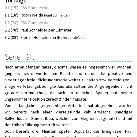
Torfolge
0:1 (15')
FSV Sömmerda
1:1 (18')
Robin Weida
(Paul Schneider)
1:2 (74')
FSV Sömmerda
2:2 (78')
Paul Schneider per Elfmeter
3:2 (88')
Florian Henkelmann
(Heiko Landefeld)
Serie hält
Nach erneut langer Pause, diesmal waren es insgesamt vier Wochen,
ging es heute wieder um Punkte und darum die positive und
niederlagenfreie Rückrundenserie weiter zu halten bzw. verteidigen.
Einige verletzungsbedingte Ausfälle sollten die Angelegenheit nicht
gerade vereinfachen, da sich so mancher Spieler auf bisher
ungewohnter Position zurechtfinden musste.
Vom anfänglichen gegenseitigen Abtasten mal abgesehen, wurden
wir bereits nach einer Viertelstunde kalt erwischt. Unnötiger
Ballverlust im Spielaufbau, welcher vom Gegner ausgenutzt und mit
der frühen Führung bestraft wurde.
Doch bereits drei Minuten später Duplizität der Ereignisse, Paul