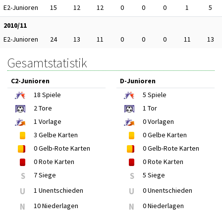
E2-Junioren
15
12
12
0
0
0
1
5
2010/11
E2-Junioren
24
13
11
0
0
0
11
13
Gesamtstatistik
C2-Junioren
D-Junioren
18
Spiele
5
Spiele
2
Tore
1
Tor
1
Vorlage
0
Vorlagen
3
Gelbe Karten
0
Gelbe Karten
0
Gelb-Rote Karten
0
Gelb-Rote Karten
0
Rote Karten
0
Rote Karten
S
7 Siege
S
5 Siege
U
1 Unentschieden
U
0 Unentschieden
N
10 Niederlagen
N
0 Niederlagen