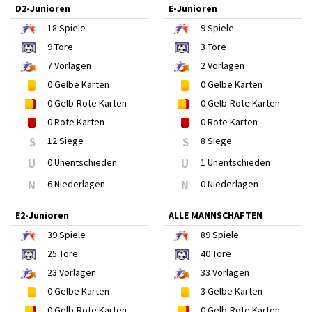
D2-Junioren
E-Junioren
18
Spiele
9
Spiele
9
Tore
3
Tore
7
Vorlagen
2
Vorlagen
0
Gelbe Karten
0
Gelbe Karten
0
Gelb-Rote Karten
0
Gelb-Rote Karten
0
Rote Karten
0
Rote Karten
S
12 Siege
S
8 Siege
U
0 Unentschieden
U
1 Unentschieden
N
6 Niederlagen
N
0 Niederlagen
E2-Junioren
ALLE MANNSCHAFTEN
39
Spiele
89
Spiele
25
Tore
40
Tore
23
Vorlagen
33
Vorlagen
0
Gelbe Karten
3
Gelbe Karten
0
Gelb-Rote Karten
0
Gelb-Rote Karten