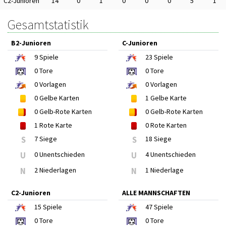
C2-Junioren
14
0
1
0
0
0
5
1
Gesamtstatistik
B2-Junioren
C-Junioren
9
Spiele
23
Spiele
0
Tore
0
Tore
0
Vorlagen
0
Vorlagen
0
Gelbe Karten
1
Gelbe Karte
0
Gelb-Rote Karten
0
Gelb-Rote Karten
1
Rote Karte
0
Rote Karten
S
7 Siege
S
18 Siege
U
0 Unentschieden
U
4 Unentschieden
N
2 Niederlagen
N
1 Niederlage
C2-Junioren
ALLE MANNSCHAFTEN
15
Spiele
47
Spiele
0
Tore
0
Tore