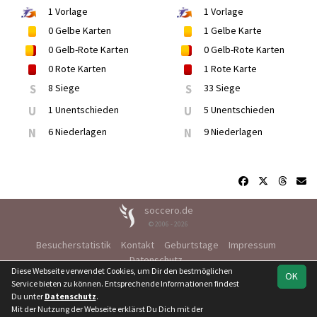
1
Vorlage
1
Vorlage
0
Gelbe Karten
1
Gelbe Karte
0
Gelb-Rote Karten
0
Gelb-Rote Karten
0
Rote Karten
1
Rote Karte
S
8 Siege
S
33 Siege
U
1 Unentschieden
U
5 Unentschieden
N
6 Niederlagen
N
9 Niederlagen
soccero.de
© 2006 - 2026
Besucherstatistik
Kontakt
Geburtstage
Impressum
Datenschutz
Diese Webseite verwendet Cookies, um Dir den bestmöglichen
OK
Service bieten zu können. Entsprechende Informationen findest
Du unter
Datenschutz
.
Mit der Nutzung der Webseite erklärst Du Dich mit der
Team
Kreisoberliga St.
Spielplan
Statistik