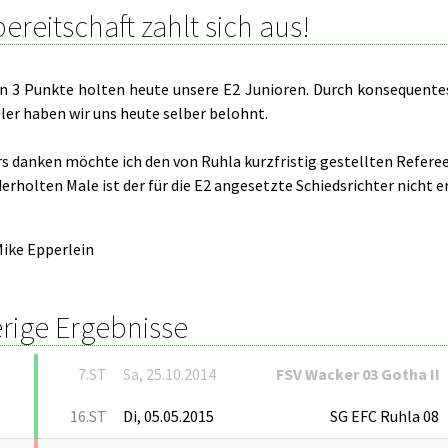
ereitschaft zahlt sich aus!
en 3 Punkte holten heute unsere E2 Junioren. Durch konsequente
eler haben wir uns heute selber belohnt.
 danken möchte ich den von Ruhla kurzfristig gestellten Referee f
rholten Male ist der für die E2 angesetzte Schiedsrichter nicht e
ike Epperlein
rige Ergebnisse
7.ST
Sa, 25.10.2014
FSV Wacker 03 Gotha II
16.ST
Di, 05.05.2015
SG EFC Ruhla 08