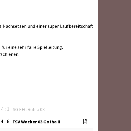
s Nachsetzen und einer super Laufbereitschaft
ür eine sehr faire Spielleitung.
rschienen.
4 : 1
SG EFC Ruhla 08
4 : 6
FSV Wacker 03 Gotha II