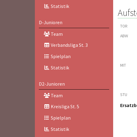
Statistik
Aufst
D-Junioren
TOR
Team
ABW
Verbandsliga St. 3
Spielplan
MIT
Statistik
D2-Junioren
STU
Team
Ersatz
Kreisliga St. 5
Spielplan
Statistik