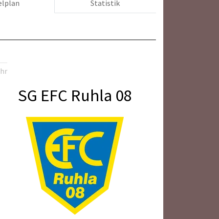
elplan
Statistik
Uhr
SG EFC Ruhla 08