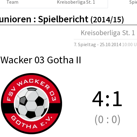
Team
Kreisoberliga St. 1
Spi
unioren :
Spielbericht
(2014/15)
Kreisoberliga St. 1
7. Spieltag - 25.10.2014
10:00 
Wacker 03 Gotha II
4
:
1
(0
:
0)