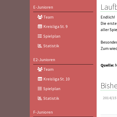
Laufb
E-Junioren
Team
Endlich!
Die erst
Kreisliga St. 9
aller Spi
Spielplan
Besonders
Statistik
Zum wiede
E2-Junioren
Quelle:
M
Team
Kreisliga St. 10
Bishe
Spielplan
2014/15
Statistik
F-Junioren