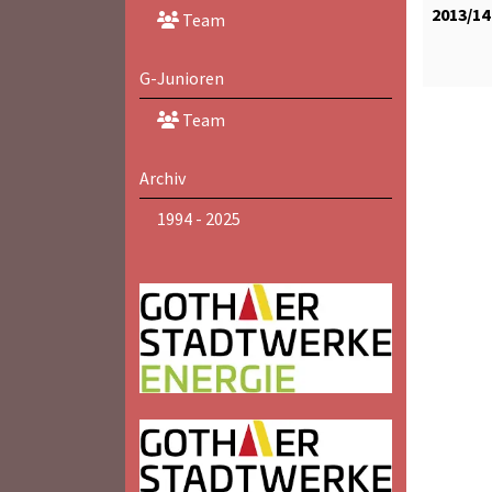
2013/14
Team
G-Junioren
Team
Archiv
1994 - 2025