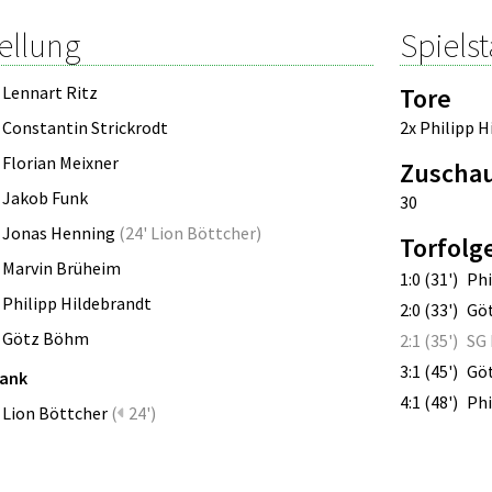
ellung
Spielst
Lennart Ritz
Tore
Constantin Strickrodt
2x Philipp H
Florian Meixner
Zuscha
Jakob Funk
30
Jonas Henning
(
24' Lion Böttcher
)
Torfolg
Marvin Brüheim
1:0 (31')
Phi
Philipp Hildebrandt
2:0 (33')
Gö
Götz Böhm
2:1 (35')
SG 
3:1 (45')
Gö
bank
4:1 (48')
Phi
Lion Böttcher
(
24')