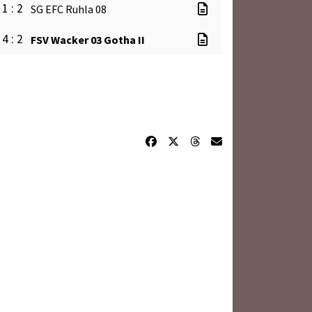
1 : 2
SG EFC Ruhla 08
4 : 2
FSV Wacker 03 Gotha II