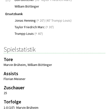
STU
William Böttinger
Ersatzbank
Jonas Henning
(
20')
(
40' Trumpp Louis
)
Taylor Friedrich Marc
(
30')
Trumpp Louis
(
40')
Spielstatistik
Tore
Marvin Brüheim
,
William Böttinger
Assists
Florian Meixner
Zuschauer
25
Torfolge
1:0 (10')
Marvin Brüheim