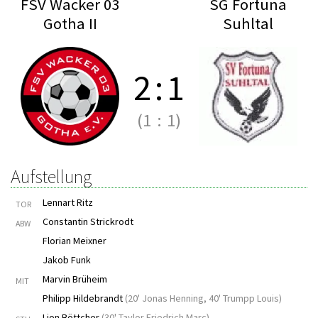
FSV Wacker 03
SG Fortuna
Gotha II
Suhltal
2
:
1
(1
:
1)
Aufstellung
Lennart Ritz
TOR
Constantin Strickrodt
ABW
Florian Meixner
Jakob Funk
Marvin Brüheim
MIT
Philipp Hildebrandt
(
20' Jonas Henning
,
40' Trumpp Louis
)
Lion Böttcher
(
30' Taylor Friedrich Marc
)