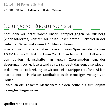
1:1 (16')
SG Fortuna Suhltal
2:1 (38')
William Böttinger
(Florian Meixner)
Gelungener Rückrundenstart !
Nach dem wir letzte Woche unser Testspiel gegen SG Mühlberg
(2:2)absolvierten, konnten wir heute unser erstes Rückspiel in der
laufenden Saison mit einem 3 Punktesieg feiern.
In einem kampfbetonten aber dennoch fairen Spiel lies der Gegner
SG SV Fortuna Suhltal uns kaum Zeit Luft zu holen. Jeder Ball wurde
von beiden Mannschaften in vielen Zweikämpfen einander
abgerungen. Der Halbzeitstand von 1:1 spiegelt das genau so wieder.
In der zweiten Halbzeit legten wir noch eine Schippe drauf und William
machte noch ein Klasse Kopfballtor nach einmaliger Vorlage von
Florian.
Danke an die gesamte Mannschaft für den heute bis zum Abpfiff
gezeigten Siegeswillen !
Quelle:
Mike Epperlein