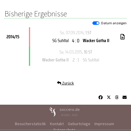
Bisherige Ergebnisse
Datum anzeigen
So, 07.09.2014
, 1.ST
2014/15
4 : 0
SG Suhltal
Wacker Gotha II
Sa, 14.03.2015
, 10.ST
2 : 1
Wacker Gotha II
SG Suhltal
Zurück
soccero.de
© 2006 - 2026
Besucherstatistik
Kontakt
Geburtstage
Impressum
Datenschutz