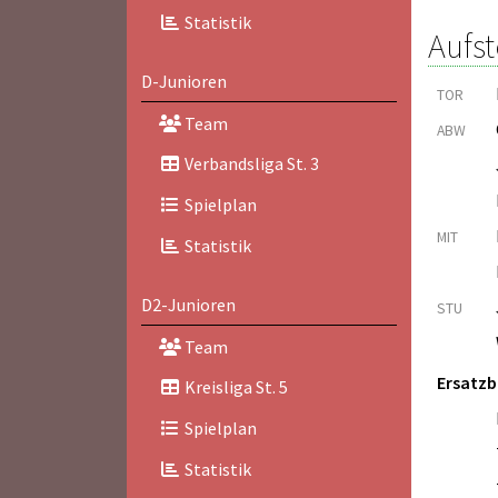
Statistik
Aufst
D-Junioren
TOR
Team
ABW
Verbandsliga St. 3
Spielplan
MIT
Statistik
D2-Junioren
STU
Team
Ersatz
Kreisliga St. 5
Spielplan
Statistik