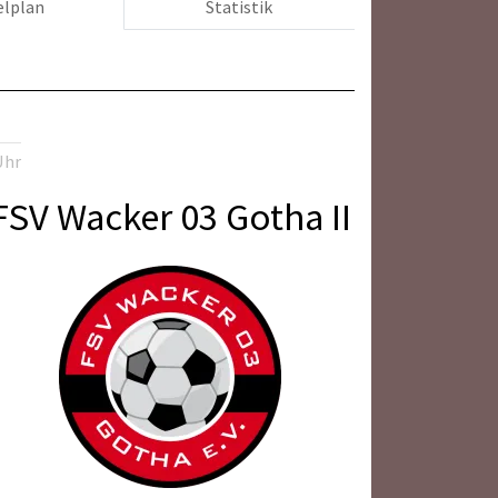
elplan
Statistik
Uhr
FSV Wacker 03 Gotha II