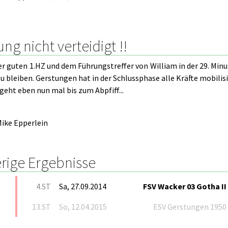
ng nicht verteidigt !!
r guten 1.HZ und dem Führungstreffer von William in der 29. Minu
u bleiben. Gerstungen hat in der Schlussphase alle Kräfte mobili
 geht eben nun mal bis zum Abpfiff...
ike Epperlein
rige Ergebnisse
4.ST
Sa, 27.09.2014
FSV Wacker 03 Gotha II
13.ST
So, 12.04.2015
ESV Gerstungen 1950