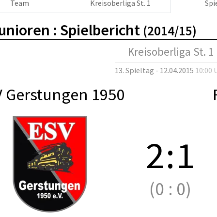
Team
Kreisoberliga St. 1
Spi
unioren :
Spielbericht
(2014/15)
Kreisoberliga St. 1
13. Spieltag - 12.04.2015
10:00 
 Gerstungen 1950
2
:
1
(0
:
0)