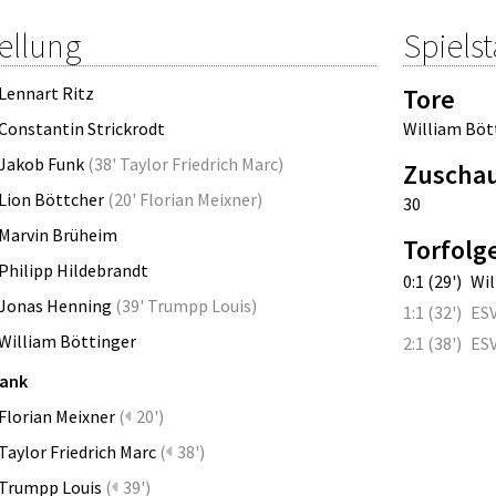
ellung
Spielst
Lennart Ritz
Tore
Constantin Strickrodt
William Böt
Jakob Funk
(
38' Taylor Friedrich Marc
)
Zuscha
Lion Böttcher
(
20' Florian Meixner
)
30
Marvin Brüheim
Torfolg
Philipp Hildebrandt
0:1 (29')
Wil
Jonas Henning
(
39' Trumpp Louis
)
1:1 (32')
ESV
William Böttinger
2:1 (38')
ESV
bank
Florian Meixner
(
20')
Taylor Friedrich Marc
(
38')
Trumpp Louis
(
39')