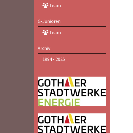
Team
G-Junioren
Team
Archiv
1994 - 2025