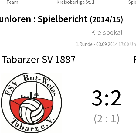
Team
Kreisoberliga St. 1
Spi
unioren :
Spielbericht
(2014/15)
Kreispokal
1.Runde - 03.09.2014
17:00 Uh
 Tabarzer SV 1887
3
:
2
(2
:
1)