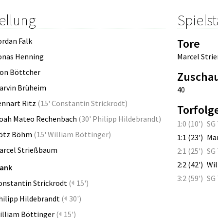
ellung
Spielst
ordan Falk
Tore
onas Henning
Marcel Str
ion Böttcher
Zuscha
arvin Brüheim
40
ennart Ritz
(
15' Constantin Strickrodt
)
Torfolg
oah Mateo Rechenbach
(
30' Philipp Hildebrandt
)
1:0 (10')
SG 
ötz Böhm
(
15' William Böttinger
)
1:1 (23')
Ma
arcel Strießbaum
2:1 (25')
SG 
2:2 (42')
Wil
bank
3:2 (59')
SG 
onstantin Strickrodt
(
15')
hilipp Hildebrandt
(
30')
illiam Böttinger
(
15')