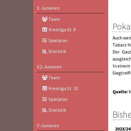
E-Junioren
Team
Poka
Kreisliga St. 9
Auch wen
Spielplan
Tabarz h
Statistik
Der Gast
ausgleic
In einem 
E2-Junioren
Siegtreff
Team
Kreisliga St. 10
Quelle:
M
Spielplan
Statistik
Bishe
F-Junioren
2023/24