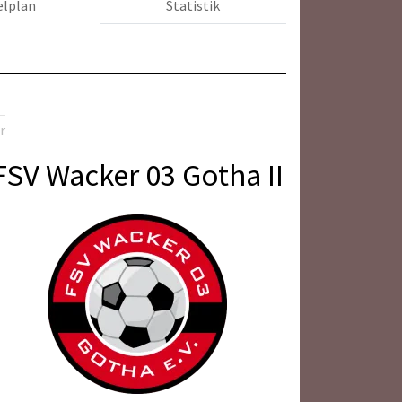
elplan
Statistik
r
FSV Wacker 03 Gotha II