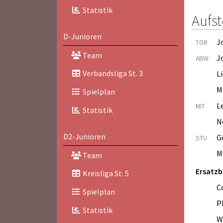
Statistik
Aufst
D-Junioren
J
TOR
Team
J
ABW
Verbandsliga St. 3
L
M
Spielplan
L
MIT
Statistik
N
D2-Junioren
G
STU
M
Team
Ersatz
Kreisliga St. 5
C
Spielplan
P
Statistik
W