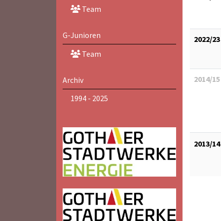
Team
G-Junioren
2022/23
Team
2014/15
Archiv
1994 - 2025
2013/14