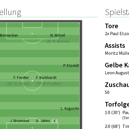
ellung
Spielst
Tore
2x Paul Etzo
 Bernecker
N. Witzel
(41' N. Beese)
Assists
Moritz Müll
Gelbe K
r
P. Etzoldt
Leon August
F. Fiedler
F. Burkhardt
Zuscha
(51' G. Simin)
(70' M. Fiedler)
50
Torfolg
L. Augustin
1:0 (30')
Pau
(Ti
J. Bromund
D. Jahns
C
2:0 (68')
Ti