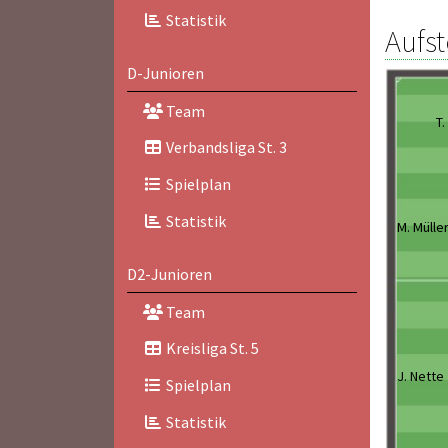
Statistik
Aufst
D-Junioren
Team
T.
Verbandsliga St. 3
Spielplan
Statistik
M. Mülle
D2-Junioren
Team
Kreisliga St. 5
J. Nette
Spielplan
Statistik