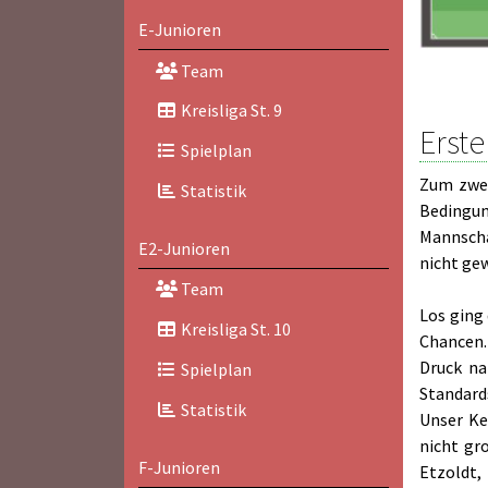
E-Junioren
Team
Kreisliga St. 9
Erste
Spielplan
Zum zwei
Statistik
Bedingun
Mannscha
E2-Junioren
nicht ge
Team
Los ging
Kreisliga St. 10
Chancen.
Druck na
Spielplan
Standards
Statistik
Unser Ke
nicht gr
F-Junioren
Etzoldt,