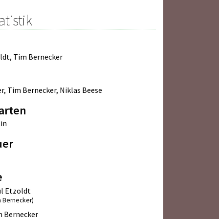
atistik
ldt
,
Tim Bernecker
er
,
Tim Bernecker
,
Niklas Beese
arten
in
uer
e
l Etzoldt
m Bernecker)
m Bernecker