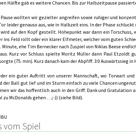
hen Hälfte gab es weitere Chancen. Bis zur Halbzeitpause passier
 Pause wollten wir gezielter angreifen sowie ruhiger und konzent
or leider genauso aus, wie in Halbzeit eins. In der Phase schluc
l wird auf den Kopf gestellt. Höhepunkt war dann ein Torschuss, 
r ins Feld rollt oder ein klarer Elfmeter, welcher vom guten Schie
8. Minute, ehe Tim Bernecker nach Zuspiel von Niklas Beese endli
raus. Kurz vor Schluss spielte Moritz Müller dann Paul Etzoldt g
sorgte (75. min). Kurz danach kam der Abpfiff. 3:0 Auswärtssieg in 
ieder ein guter Auftritt von unserer Mannschaft, wo Torwart und
ld der Ball gut lief und im Sturm einfach zu viele Chancen ungen
men wir das hoffentlich auch in den Griff. Dank und Gratulation 
 zu McDonalds gehen …;-)) (siehe Bild).
HBU
s vom Spiel