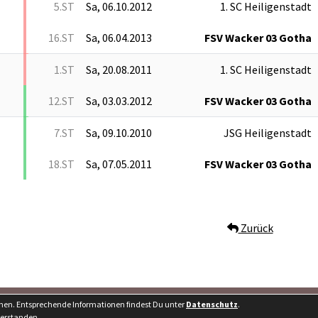
5.ST
Sa, 06.10.2012
1. SC Heiligenstadt
16.ST
Sa, 06.04.2013
FSV Wacker 03 Gotha
1.ST
Sa, 20.08.2011
1. SC Heiligenstadt
12.ST
Sa, 03.03.2012
FSV Wacker 03 Gotha
7.ST
Sa, 09.10.2010
JSG Heiligenstadt
18.ST
Sa, 07.05.2011
FSV Wacker 03 Gotha
Zurück
Besucherstatistik
Kontakt
nnen. Entsprechende Informationen findest Du unter
Datenschutz
.
verstanden.