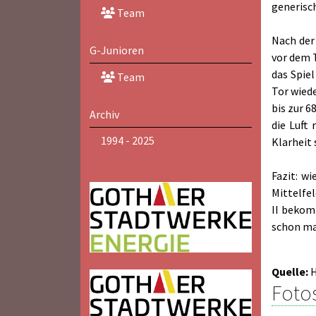
generisc
Team
Nach der
G-Junioren
vor dem T
das Spie
Team
Tor wiede
bis zur 6
Archiv
die Luft 
1994 - 2025
Klarheit 
Fazit: w
Mittelfe
II bekom
schon mal
Quelle:
Foto