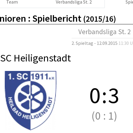
Team
Verbandsliga St. 2
Spi
nioren :
Spielbericht
(2015/16)
Verbandsliga St. 2
2. Spieltag - 12.09.2015
11:30 
 SC Heiligenstadt
0
:
3
(0
:
1)