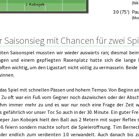
(Ni
J. Kobojek
3:0 (75')
Pau
(Mor
r Saisonsieg mit Chancen für zwei Sp
ten Saisonspiel mussten wir wieder auswärts ran; diesmal beim
gen und einem gepflegten Rasenplatz hatte sich die lange F
ften wichtig, um den Ligastart nicht völlig zu vermasseln. Beide
winnen.
 das Spiel mit schnellen Pässen und hohem Tempo. Von Beginn an 
 Zu oft war ein Fuß vom Gegner noch dazwischen oder der Abschl
hm immer mehr zu und es war nur noch eine Frage der Zeit wa
 gefährlich vor unser Tor. So auch in der 30. Minute. Ein guter Fr
eper Jan Kobojek hielt den Ball aus 2 Metern mit super Reflex so
oß feiern sondern machte sofort die Spieleröffnung. Tim Berneck
 der endlich zum verdienten 1:0 verwandelt. Auch danach bis zu