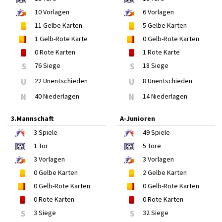
10
Vorlagen
6
Vorlagen
11
Gelbe Karten
5
Gelbe Karten
1
Gelb-Rote Karte
0
Gelb-Rote Karten
0
Rote Karten
1
Rote Karte
S
76 Siege
S
18 Siege
U
22 Unentschieden
U
8 Unentschieden
N
40 Niederlagen
N
14 Niederlagen
3.Mannschaft
A-Junioren
3
Spiele
49
Spiele
1
Tor
5
Tore
3
Vorlagen
3
Vorlagen
0
Gelbe Karten
2
Gelbe Karten
0
Gelb-Rote Karten
0
Gelb-Rote Karten
0
Rote Karten
0
Rote Karten
S
3 Siege
S
32 Siege