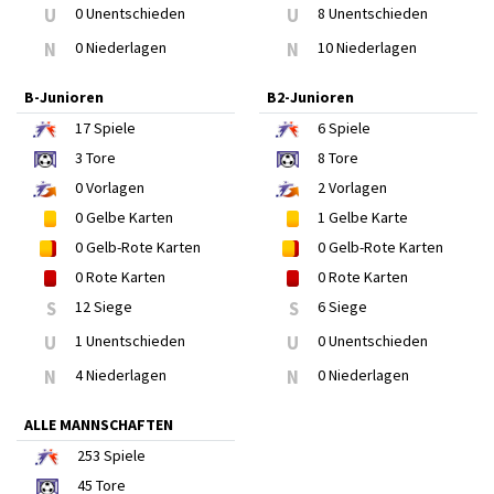
U
0 Unentschieden
U
8 Unentschieden
N
0 Niederlagen
N
10 Niederlagen
B-Junioren
B2-Junioren
17
Spiele
6
Spiele
3
Tore
8
Tore
0
Vorlagen
2
Vorlagen
0
Gelbe Karten
1
Gelbe Karte
0
Gelb-Rote Karten
0
Gelb-Rote Karten
0
Rote Karten
0
Rote Karten
S
12 Siege
S
6 Siege
U
1 Unentschieden
U
0 Unentschieden
N
4 Niederlagen
N
0 Niederlagen
ALLE MANNSCHAFTEN
253
Spiele
45
Tore