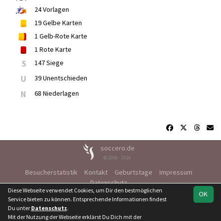
24
Vorlagen
19
Gelbe Karten
1
Gelb-Rote Karte
1
Rote Karte
S
147 Siege
U
39 Unentschieden
N
68 Niederlagen
soccero.de
© 2006 - 2026
Besucherstatistik
Kontakt
Geburtstage
Impressum
Datenschutz
Diese Webseite verwendet Cookies, um Dir den bestmöglichen
OK
Service bieten zu können. Entsprechende Informationen findest
Du unter
Datenschutz
.
Mit der Nutzung der Webseite erklärst Du Dich mit der
Team
Verbandsliga St.
Spielplan
Statistik