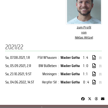
zum Profil
von
Niklas Witzel
2021/22
Sa, 07.08.2021
, 1.R
FSV W'hausen
:
Wacker Gotha
1 : 4
(1)
So, 05.09.2021
, 2.R
BW Büßleben
:
Wacker Gotha
1 : 0
(1)
Sa, 23.10.2021
, 9.ST
Meiningen
:
Wacker Gotha
1 : 1
(1)
Sa, 04.06.2022
, 14.ST
Herpfer SV
:
Wacker Gotha
0 : 4
(1)