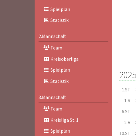
Spielplan
Statistik
2.Mannschaft
Team
Kreisoberliga
Spielplan
2025
Statistik
1.ST
3.Mannschaft
1.R
Team
6.ST
Kreisliga St. 1
2.R
Spielplan
10.ST