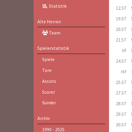
Statistik
12.ST
19.ST
Alte Herren
20.ST
Team
21.ST
Spielerstatistik
VF
Spiele
24.ST
Tore
HF
Assists
25.ST
Scorer
27.ST
Sünder
28.ST
29.ST
Archiv
30.ST
1990 - 2025