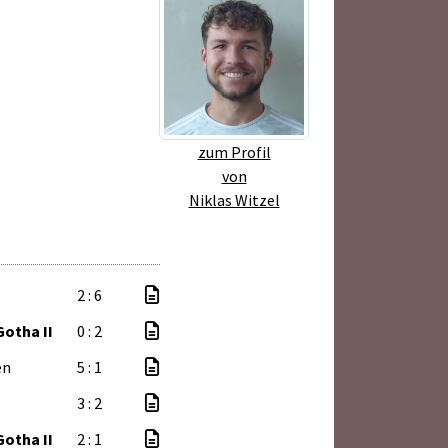
zum Profil
von
Niklas Witzel
2 : 6
Gotha II
0 : 2
en
5 : 1
3 : 2
Gotha II
2 : 1