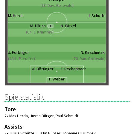
(88' Dav. Gottwald)
M. Herda
J. Schütte
M. Ullrich
N. Witzel
C
(64' J. Krumrey)
J. Forbriger
N. Kirschnitzki
(40' L. Pfeuffer)
(76' Dan. Gottwald)
W. Böttinger
T. Rechenbach
P. Weber
Spielstatistik
Tore
2x Max Herda
,
Justin Bürger
,
Paul Schmidt
Assists
2x Julius Schütte
,
Justin Bürger
,
Johannes Krumrey