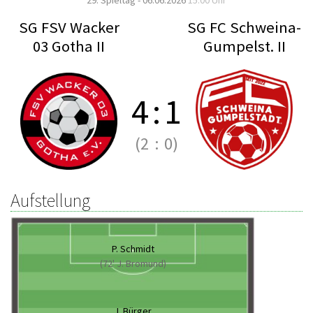
29. Spieltag - 06.06.2026
15:00 Uhr
SG FSV Wacker
SG FC Schweina-
03 Gotha II
Gumpelst. II
4
:
1
(2
:
0)
Aufstellung
P. Schmidt
(72' J. Bromund)
J. Bürger