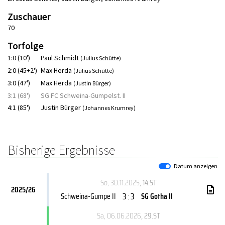
Zuschauer
70
Torfolge
1:0 (10')
Paul Schmidt
(Julius Schütte)
2:0 (45+2')
Max Herda
(Julius Schütte)
3:0 (47')
Max Herda
(Justin Bürger)
3:1 (68')
SG FC Schweina-Gumpelst. II
4:1 (85')
Justin Bürger
(Johannes Krumrey)
Bisherige Ergebnisse
Datum anzeigen
So, 30.11.2025
, 14.ST
2025/26
3 : 3
Schweina-Gumpe II
SG Gotha II
Sa, 06.06.2026
, 29.ST