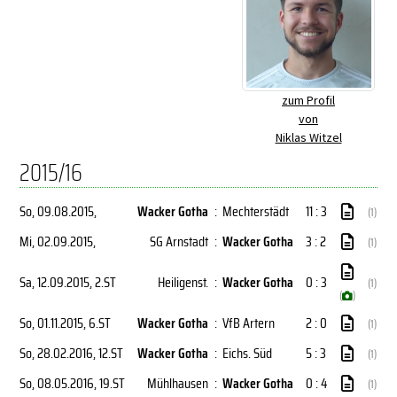
zum Profil
von
Niklas Witzel
2015/16
So, 09.08.2015
,
Wacker Gotha
:
Mechterstädt
11 : 3
(1)
Mi, 02.09.2015
,
SG Arnstadt
:
Wacker Gotha
3 : 2
(1)
Sa, 12.09.2015
, 2.ST
Heiligenst.
:
Wacker Gotha
0 : 3
(1)
(
)
So, 01.11.2015
, 6.ST
Wacker Gotha
:
VfB Artern
2 : 0
(1)
So, 28.02.2016
, 12.ST
Wacker Gotha
:
Eichs. Süd
5 : 3
(1)
So, 08.05.2016
, 19.ST
Mühlhausen
:
Wacker Gotha
0 : 4
(1)