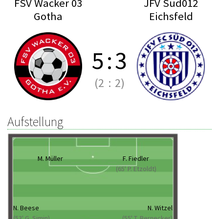
FSV Wacker 03
JFV Süd012
Gotha
Eichsfeld
5
:
3
(2
:
2)
Aufstellung
M. Müller
F. Fiedler
(65' P. Etzoldt)
N. Beese
N. Witzel
(53' G. Simin)
(55' T. Bernecker)