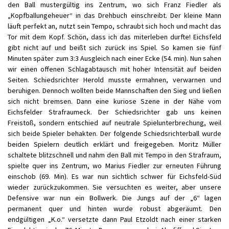
den Ball mustergültig ins Zentrum, wo sich Franz Fiedler als
„Kopfballungeheuer“ in das Drehbuch einschreibt. Der kleine Mann
läuft perfekt an, nutzt sein Tempo, schraubt sich hoch und macht das
Tor mit dem Kopf. Schön, dass ich das miterleben durfte! Eichsfeld
gibt nicht auf und beißt sich zurück ins Spiel. So kamen sie fünf
Minuten später zum 3:3 Ausgleich nach einer Ecke (54. min). Nun sahen
wir einen offenen Schlagabtausch mit hoher Intensität auf beiden
Seiten. Schiedsrichter Herold musste ermahnen, verwarnen und
beruhigen. Dennoch wollten beide Mannschaften den Sieg und ließen
sich nicht bremsen. Dann eine kuriose Szene in der Nähe vom
Eichsfelder Strafraumeck. Der Schiedsrichter gab uns keinen
Freistoß, sondern entschied auf neutrale Spielunterbrechung, weil
sich beide Spieler behakten. Der folgende Schiedsrichterball wurde
beiden Spielern deutlich erklärt und freigegeben. Moritz Müller
schaltete blitzschnell und nahm den Ball mit Tempo in den Strafraum,
spielte quer ins Zentrum, wo Marius Fiedler zur erneuten Führung
einschob (69. Min). Es war nun sichtlich schwer für Eichsfeld-Süd
wieder zurückzukommen. Sie versuchten es weiter, aber unsere
Defensive war nun ein Bollwerk. Die Jungs auf der „6“ lagen
permanent quer und hinten wurde robust abgeräumt. Den
endgültigen „K.o.“ versetzte dann Paul Etzoldt nach einer starken