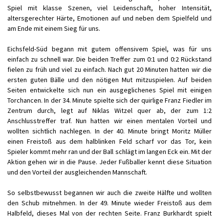
Spiel mit klasse Szenen, viel Leidenschaft, hoher Intensität,
altersgerechter Härte, Emotionen auf und neben dem Spielfeld und
am Ende mit einem Sieg für uns.
Eichsfeld-Süd begann mit gutem offensivem Spiel, was für uns
einfach zu schnell war. Die beiden Treffer zum 0:1 und 0:2 Rückstand
fielen zu früh und viel zu einfach. Nach gut 20 Minuten hatten wir die
ersten guten Bälle und den nötigen Mut mitzuspielen. Auf beiden
Seiten entwickelte sich nun ein ausgeglichenes Spiel mit einigen
Torchancen. In der 34. Minute spielte sich der quirlige Franz Fiedler im
Zentrum durch, legt auf Niklas Witzel quer ab, der zum 1:2
Anschlusstreffer traf. Nun hatten wir einen mentalen Vorteil und
wollten sichtlich nachlegen. In der 40. Minute bringt Moritz Müller
einen Freistoß aus dem halblinken Feld scharf vor das Tor, kein
Spieler kommt mehr ran und der Ball schlägt im langen Eck ein. Mit der
Aktion gehen wir in die Pause. Jeder Fußballer kennt diese Situation
und den Vorteil der ausgleichenden Mannschaft.
So selbstbewusst begannen wir auch die zweite Hälfte und wollten
den Schub mitnehmen. In der 49. Minute wieder Freistoß aus dem
Halbfeld, dieses Mal von der rechten Seite. Franz Burkhardt spielt