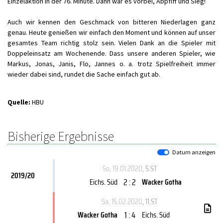
Einzelaktion in der 76. Minute. Dann war es vorbei, Abpfiff und Sieg!
Auch wir kennen den Geschmack von bitteren Niederlagen ganz
genau. Heute genießen wir einfach den Moment und können auf unser
gesamtes Team richtig stolz sein. Vielen Dank an die Spieler mit
Doppeleinsatz am Wochenende. Dass unsere anderen Spieler, wie
Markus, Jonas, Janis, Flo, Jannes o. a. trotz Spielfreiheit immer
wieder dabei sind, rundet die Sache einfach gut ab.
Quelle:
HBU
Bisherige Ergebnisse
Datum anzeigen
So, 19.01.2020
, 5.ST
2019/20
2 : 2
Eichs. Süd
Wacker Gotha
Sa, 15.02.2020
, 11.ST
1 : 4
Wacker Gotha
Eichs. Süd