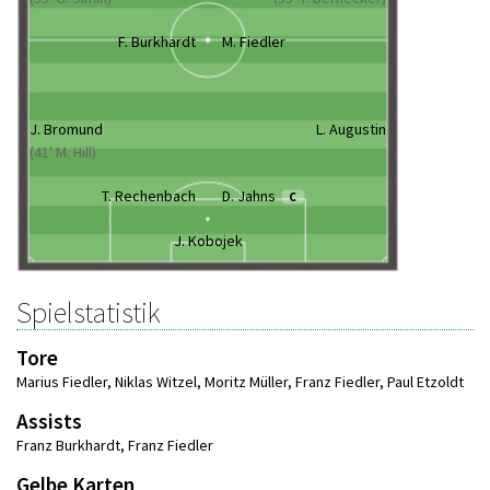
F. Burkhardt
M. Fiedler
J. Bromund
L. Augustin
(41' M. Hill)
T. Rechenbach
D. Jahns
C
J. Kobojek
Spielstatistik
Tore
Marius Fiedler
,
Niklas Witzel
,
Moritz Müller
,
Franz Fiedler
,
Paul Etzoldt
Assists
Franz Burkhardt
,
Franz Fiedler
Gelbe Karten