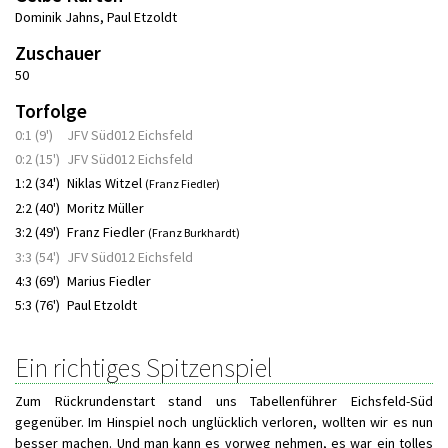
Dominik Jahns
,
Paul Etzoldt
Zuschauer
50
Torfolge
0:1 (9')
JFV Süd012 Eichsfeld
0:2 (15')
JFV Süd012 Eichsfeld
1:2 (34')
Niklas Witzel
(Franz Fiedler)
2:2 (40')
Moritz Müller
3:2 (49')
Franz Fiedler
(Franz Burkhardt)
3:3 (54')
JFV Süd012 Eichsfeld
4:3 (69')
Marius Fiedler
5:3 (76')
Paul Etzoldt
Ein richtiges Spitzenspiel
Zum Rückrundenstart stand uns Tabellenführer Eichsfeld-Süd
gegenüber. Im Hinspiel noch unglücklich verloren, wollten wir es nun
besser machen. Und man kann es vorweg nehmen, es war ein tolles