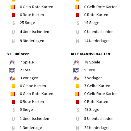
0
Gelb-Rote Karten
0
Gelb-Rote Karten
0
Rote Karten
0
Rote Karten
S
25 Siege
S
19 Siege
U
4 Unentschieden
U
0 Unentschieden
N
9 Niederlagen
N
14 Niederlagen
B2-Junioren
ALLE MANNSCHAFTEN
7
Spiele
78
Spiele
2
Tore
5
Tore
3
Vorlagen
7
Vorlagen
0
Gelbe Karten
7
Gelbe Karten
0
Gelb-Rote Karten
0
Gelb-Rote Karten
0
Rote Karten
0
Rote Karten
S
5 Siege
S
49 Siege
U
1 Unentschieden
U
5 Unentschieden
N
1 Niederlage
N
24 Niederlagen