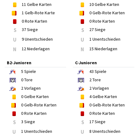
11
Gelbe Karten
10
Gelbe Karten
1
Gelb-Rote Karte
0
Gelb-Rote Karten
0
Rote Karten
0
Rote Karten
S
37 Siege
S
27 Siege
U
9 Unentschieden
U
1 Unentschieden
N
12 Niederlagen
N
15 Niederlagen
B2-Junioren
C-Junioren
5
Spiele
43
Spiele
0
Tore
2
Tore
2
Vorlagen
2
Vorlagen
0
Gelbe Karten
4
Gelbe Karten
0
Gelb-Rote Karten
0
Gelb-Rote Karten
0
Rote Karten
0
Rote Karten
S
3 Siege
S
17 Siege
U
1 Unentschieden
U
8 Unentschieden