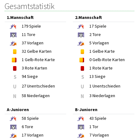
Gesamtstatistik
1.Mannschaft
2.Mannschaft
179
Spiele
17
Spiele
11
Tore
2
Tore
37
Vorlagen
5
Vorlagen
32
Gelbe Karten
1
Gelbe Karte
1
Gelb-Rote Karte
0
Gelb-Rote Karten
3
Rote Karten
1
Rote Karte
S
94 Siege
S
13 Siege
U
27 Unentschieden
U
1 Unentschieden
N
58 Niederlagen
N
3 Niederlagen
A-Junioren
B-Junioren
58
Spiele
43
Spiele
6
Tore
1
Tor
17
Vorlagen
7
Vorlagen