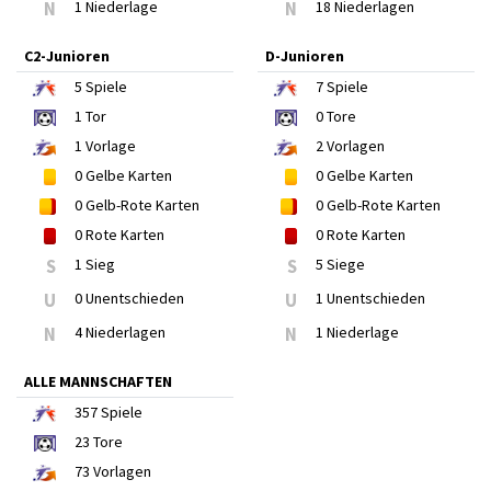
N
1 Niederlage
N
18 Niederlagen
C2-Junioren
D-Junioren
5
Spiele
7
Spiele
1
Tor
0
Tore
1
Vorlage
2
Vorlagen
0
Gelbe Karten
0
Gelbe Karten
0
Gelb-Rote Karten
0
Gelb-Rote Karten
0
Rote Karten
0
Rote Karten
S
1 Sieg
S
5 Siege
U
0 Unentschieden
U
1 Unentschieden
N
4 Niederlagen
N
1 Niederlage
ALLE MANNSCHAFTEN
357
Spiele
23
Tore
73
Vorlagen