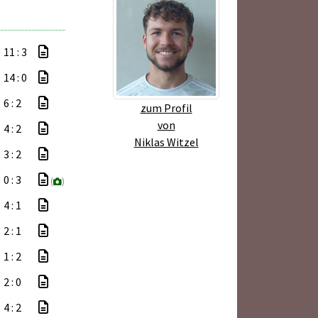
11 : 3
14 : 0
6 : 2
zum Profil
von
4 : 2
Niklas Witzel
3 : 2
0 : 3
(
)
4 : 1
2 : 1
1 : 2
2 : 0
4 : 2