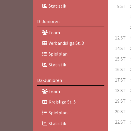
Statistik
9.ST
D-Junioren
Team
12.ST
Verbandsliga St. 3
14.ST
Spielplan
15.ST
Statistik
16.ST
17.ST
D2-Junioren
18.ST
Team
19.ST
Kreisliga St. 5
20.ST
Spielplan
22.ST
Statistik