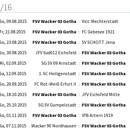
/16
So, 09.08.2015
FSV Wacker 03 Gotha
:
Vict. Mechterstädt
Fr, 21.08.2015
FSV Wacker 03 Gotha
:
FC Gebesee 1921
So, 23.08.2015
FSV Wacker 03 Gotha
:
SV SCHOTT Jena
So, 30.08.2015
JFV Süd012 Eichsfeld
:
FSV Wacker 03 Gotha
Mi, 02.09.2015
SG SV 09 Arnstadt
:
FSV Wacker 03 Gotha
Sa, 12.09.2015
1. SC Heiligenstadt
:
FSV Wacker 03 Gotha
So, 20.09.2015
FC Rot-Weiß Erfurt II
:
FSV Wacker 03 Gotha
So, 18.10.2015
FSV Wacker 03 Gotha
:
JFV Eichsfeld Mitte
So, 25.10.2015
SG SV Gumpelstadt
:
FSV Wacker 03 Gotha
So, 01.11.2015
FSV Wacker 03 Gotha
:
VfB Artern 1919
Sa, 07.11.2015
Wacker 90 Nordhausen
:
FSV Wacker 03 Gotha