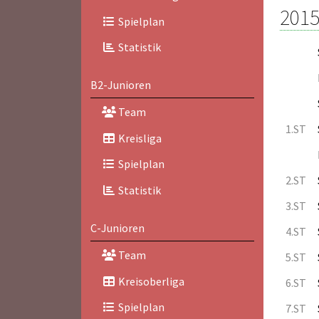
2015
Spielplan
Statistik
B2-Junioren
Team
1.ST
Kreisliga
Spielplan
2.ST
Statistik
3.ST
C-Junioren
4.ST
Team
5.ST
Kreisoberliga
6.ST
Spielplan
7.ST