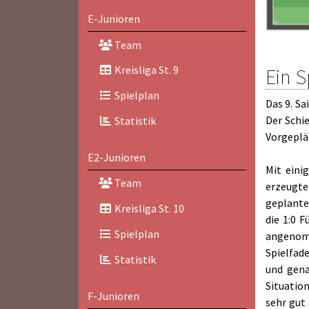
E-Junioren
Team
Kreisliga St. 9
Ein S
Spielplan
Das 9. S
Der Schie
Statistik
Vorgeplän
E2-Junioren
Mit eini
Team
erzeugte
geplante
Kreisliga St. 10
die 1:0 
Spielplan
angenomm
Spielfade
Statistik
und gena
Situation
F-Junioren
sehr gut