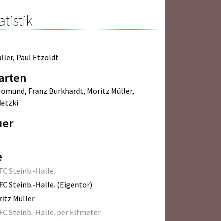
atistik
ller
,
Paul Etzoldt
arten
Bromund
,
Franz Burkhardt
,
Moritz Müller
,
etzki
uer
e
FC Steinb.-Halle.
FC Steinb.-Halle. (Eigentor)
itz Müller
FC Steinb.-Halle. per Elfmeter