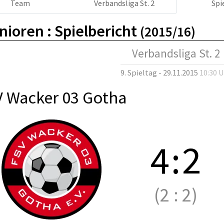
Team
Verbandsliga St. 2
Spi
nioren :
Spielbericht
(2015/16)
Verbandsliga St. 2
9. Spieltag - 29.11.2015
10:30 
V Wacker 03 Gotha
4
:
2
(2
:
2)