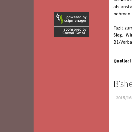
als anst
nehmen.
Fazit zum
Sieg. W
B1/Verba
Quelle:
Bishe
2015/16