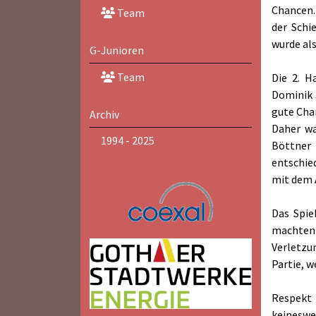
Chancen.
Team
der Schi
wurde als
G-Junioren
Team
Die 2. H
Dominik 
gute Chan
Archiv
Daher wa
1994 - 2025
Böttner 
entschie
mit dem A
Das Spie
machten 
Verletzu
Partie, w
Respekt 
keineswe