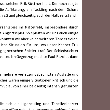
ss, welchen Erik Böttner hielt. Dennoch zeigte
die Aufklärung; ein Tackling nach dem Schuss
h 2:2 und gleichzeitig auch der Halbzeitstand.
rzahlspiel im Mittelfeld, insbesondere durch
ngriffsspiel. So spielten wir uns auch einige
 konnten wir aber keine weiteren Tore erzielen.
iche Situation für uns, wo unser Keeper Erik
gnerischen Spieler traf. Der Schiedsrichter
ß weiter. Im Gegenzug machte Paul Etzoldt dann
en mehrere verletzungsbedingten Ausfälle und
cher waren einige Situationen kritisch und die
 Spiel von einer beidseitig intensiv geführten
e sich als Liganeuling und Tabellenletzter
lange offen gehalten, bravourös gekämpft und