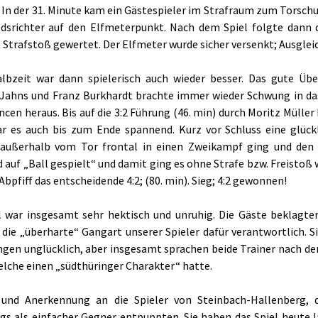
 In der 31. Minute kam ein Gästespieler im Strafraum zum Torschu
edsrichter auf den Elfmeterpunkt. Nach dem Spiel folgte dann 
 Strafstoß gewertet. Der Elfmeter wurde sicher versenkt; Ausgleic
albzeit war dann spielerisch auch wieder besser. Das gute Übe
Jahns und Franz Burkhardt brachte immer wieder Schwung in das A
cen heraus. Bis auf die 3:2 Führung (46. min) durch Moritz Müller
r es auch bis zum Ende spannend. Kurz vor Schluss eine glückl
außerhalb vom Tor frontal in einen Zweikampf ging und den ge
d auf „Ball gespielt“ und damit ging es ohne Strafe bzw. Freisto
bpfiff das entscheidende 4:2; (80. min). Sieg; 4:2 gewonnen!
l war insgesamt sehr hektisch und unruhig. Die Gäste beklagt
die „überharte“ Gangart unserer Spieler dafür verantwortlich. Si
ngen unglücklich, aber insgesamt sprachen beide Trainer nach dem
elche einen „südthüringer Charakter“ hatte.
und Anerkennung an die Spieler von Steinbach-Hallenberg, di
gs als einfacher Gegner entpuppten. Sie haben das Spiel heute 