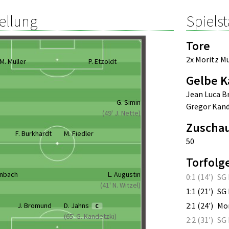
ellung
Spielst
Tore
2x Moritz Mü
M. Müller
P. Etzoldt
Gelbe K
Jean Luca 
G. Simin
Gregor Kand
(49' J. Nette)
Zuscha
F. Burkhardt
M. Fiedler
50
Torfolg
enbach
L. Augustin
0:1 (14')
SG 
(41' N. Witzel)
1:1 (21')
SG 
2:1 (24')
Mor
J. Bromund
D. Jahns
C
(65' G. Kandetzki)
2:2 (31')
SG 