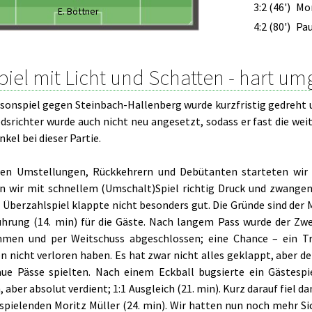
3:2 (46')
Mor
E. Böttner
4:2 (80')
Pau
piel mit Licht und Schatten - hart u
aisonspiel gegen Steinbach-Hallenberg wurde kurzfristig gedreht
dsrichter wurde auch nicht neu angesetzt, sodass er fast die wei
kel bei dieser Partie.
gen Umstellungen, Rückkehrern und Debütanten starteten wir s
n wir mit schnellem (Umschalt)Spiel richtig Druck und zwangen 
 Überzahlspiel klappte nicht besonders gut. Die Gründe sind der 
Führung (14. min) für die Gäste. Nach langem Pass wurde der Z
en und per Weitschuss abgeschlossen; eine Chance – ein Tref
n nicht verloren haben. Es hat zwar nicht alles geklappt, aber de
ue Pässe spielten. Nach einem Eckball bugsierte ein Gästespiel
, aber absolut verdient; 1:1 Ausgleich (21. min). Kurz darauf fiel 
 spielenden Moritz Müller (24. min). Wir hatten nun noch mehr Si