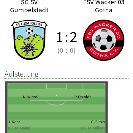
SG SV
FSV Wacker 03
Gumpelstadt
Gotha
1
:
2
(0
:
0)
Aufstellung
N. Witzel
P. Etzoldt
J. Kehr
G. Simin
(61' M. Mahn)
(48' M. Müller)