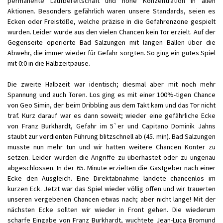
permanente Laufbereitschaft und hohe Konzentration in allen
Aktionen. Besonders gefährlich waren unsere Standards, seien es
Ecken oder Freistöße, welche präzise in die Gefahrenzone gespielt
wurden. Leider wurde aus den vielen Chancen kein Tor erzielt. Auf der
Gegenseite operierte Bad Salzungen mit langen Bällen über die
Abwehr, die immer wieder für Gefahr sorgten. So ging ein gutes Spiel
mit 0:0 in die Halbzeitpause.
Die zweite Halbzeit war identisch; diesmal aber mit noch mehr
Spannung und auch Toren. Los ging es mit einer 100%-tigen Chance
von Geo Simin, der beim Dribbling aus dem Takt kam und das Tor nicht
traf. Kurz darauf war es dann soweit; wieder eine gefährliche Ecke
von Franz Burkhardt, Gefahr im 5`er und Capitano Dominik Jahns
staubt zur verdienten Führung blitzschnell ab (45. min). Bad Salzungen
musste nun mehr tun und wir hatten weitere Chancen Konter zu
setzen. Leider wurden die Angriffe zu überhastet oder zu ungenau
abgeschlossen. In der 65. Minute erzielten die Gastgeber nach einer
Ecke den Ausgleich. Eine Direktabnahme landete chancenlos im
kurzen Eck. Jetzt war das Spiel wieder völlig offen und wir trauerten
unseren vergebenen Chancen etwas nach; aber nicht lange! Mit der
nächsten Ecke sollten wir wieder in Front gehen. Die wiederum
scharfe Eingabe von Franz Burkhardt, wuchtete Jean-Luca Bromund