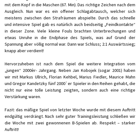
mit dem Kopf in die Maschen (67. Min). Das richtige Zeichen nach dem
Ausgleich. Nun war es ein offener Schlagabtausch, welcher sich
meistens zwischen den Strafräumen abspielte. Durch das schnelle
und intensive Spiel gab es natürlich auch beidseitig „Feindkontakte“
in dieser Zone. Viele kleine Fouls brachten Unterbrechungen und
etwas Unruhe in die Endphase des Spiels, was auf Grund der
Spannung aber völlig normal war. Dann war Schluss; 2:1 Auswärtssieg;
knapp aber verdient!
Hervorzuheben ist nach dem Spiel die weitere Integration vom
„jungen“ 2000èr- Jahrgang. Neben Jan Kobojek (sogar 2001) haben
wir mit Markus Ullrich, Florian Kehbel, Marius Fiedler, Maurice Mahn
und Gregor Kandetzky fünf 2000`er Spieler in den Reihen gehabt, die
nicht nur eine tolle Leistung zeigten, sondern auch eine richtige
Verstärkung waren.
Fazit: das mäßige Spiel von letzter Woche wurde mit diesem Auftritt
endgültig verdrängt. Nach sehr guter Trainingsleistung schließen wir
die Woche mit zwei gewonnenen B-Spielen ab. Respekt – starker
Auftritt!