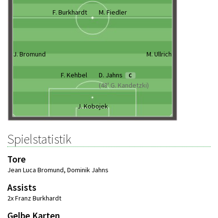
F. Burkhardt
M. Fiedler
J. Bromund
M. Ullrich
F. Kehbel
D. Jahns
C
(48' G. Kandetzki)
J. Kobojek
Spielstatistik
Tore
Jean Luca Bromund
,
Dominik Jahns
Assists
2x Franz Burkhardt
Gelbe Karten