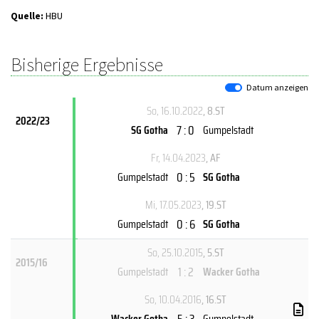
Quelle:
HBU
Bisherige Ergebnisse
Datum anzeigen
So, 16.10.2022
, 8.ST
2022/23
7 : 0
SG Gotha
Gumpelstadt
Fr, 14.04.2023
, AF
0 : 5
Gumpelstadt
SG Gotha
Mi, 17.05.2023
, 19.ST
0 : 6
Gumpelstadt
SG Gotha
So, 25.10.2015
, 5.ST
2015/16
1 : 2
Gumpelstadt
Wacker Gotha
So, 10.04.2016
, 16.ST
5 : 3
Wacker Gotha
Gumpelstadt