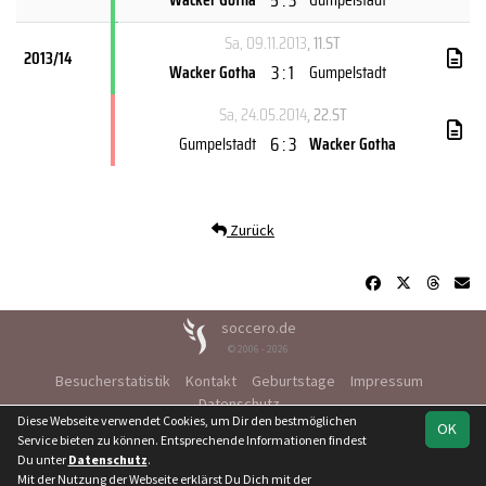
Sa, 09.11.2013
, 11.ST
2013/14
3 : 1
Wacker Gotha
Gumpelstadt
Sa, 24.05.2014
, 22.ST
6 : 3
Gumpelstadt
Wacker Gotha
Zurück
soccero.de
© 2006 - 2026
Besucherstatistik
Kontakt
Geburtstage
Impressum
Datenschutz
Diese Webseite verwendet Cookies, um Dir den bestmöglichen
OK
Service bieten zu können. Entsprechende Informationen findest
Du unter
Datenschutz
.
Mit der Nutzung der Webseite erklärst Du Dich mit der