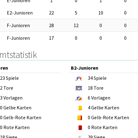
E-Junioren
1
0
1
0
E2-Junioren
22
5
10
0
F-Junioren
28
12
0
0
F-Junioren
17
0
0
0
tstatistik
oren
B2-Junioren
23
Spiele
34
Spiele
2
Tore
18
Tore
3
Vorlagen
6
Vorlagen
0
Gelbe Karten
4
Gelbe Karten
0
Gelb-Rote Karten
0
Gelb-Rote Karten
0
Rote Karten
0
Rote Karten
18 Siege
S
29 Siege