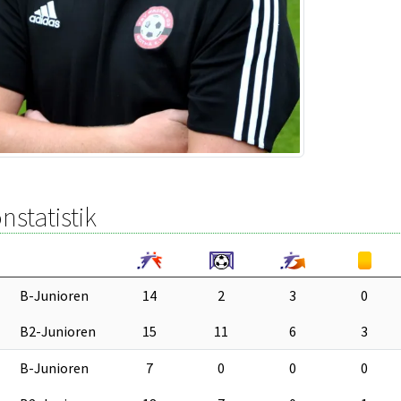
nstatistik
B-Junioren
14
2
3
0
B2-Junioren
15
11
6
3
B-Junioren
7
0
0
0