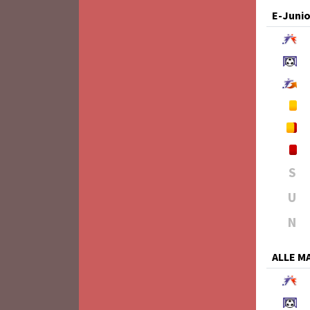
E-Juni
S
U
N
ALLE 