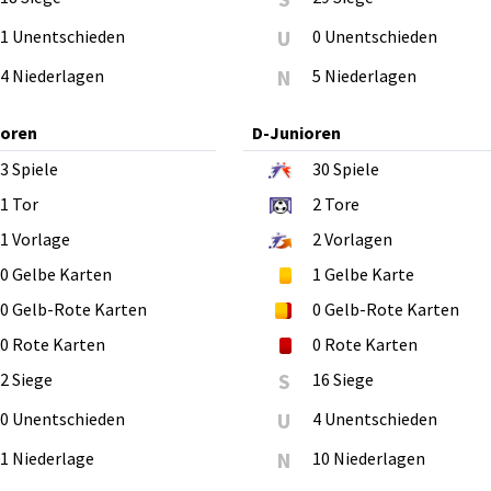
1 Unentschieden
U
0 Unentschieden
4 Niederlagen
N
5 Niederlagen
ioren
D-Junioren
3
Spiele
30
Spiele
1
Tor
2
Tore
1
Vorlage
2
Vorlagen
0
Gelbe Karten
1
Gelbe Karte
0
Gelb-Rote Karten
0
Gelb-Rote Karten
0
Rote Karten
0
Rote Karten
2 Siege
S
16 Siege
0 Unentschieden
U
4 Unentschieden
1 Niederlage
N
10 Niederlagen