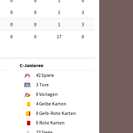
0
0
1
0
0
0
1
3
0
0
1
3
0
0
17
0
C-Junioren
42
Spiele
3
Tore
0
Vorlagen
4
Gelbe Karten
0
Gelb-Rote Karten
0
Rote Karten
S
23 Siege