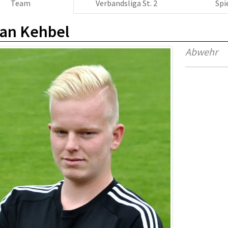
Team
Verbandsliga St. 2
Spi
ian Kehbel
Abwehr