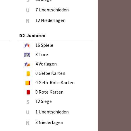
U
7 Unentschieden
N
12 Niederlagen
D2-Junioren
16
Spiele
3
Tore
4
Vorlagen
0
Gelbe Karten
0
Gelb-Rote Karten
0
Rote Karten
S
12 Siege
U
1 Unentschieden
N
3 Niederlagen