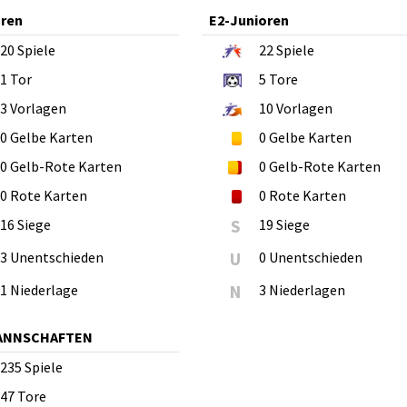
oren
E2-Junioren
20
Spiele
22
Spiele
1
Tor
5
Tore
3
Vorlagen
10
Vorlagen
0
Gelbe Karten
0
Gelbe Karten
0
Gelb-Rote Karten
0
Gelb-Rote Karten
0
Rote Karten
0
Rote Karten
16 Siege
S
19 Siege
3 Unentschieden
U
0 Unentschieden
1 Niederlage
N
3 Niederlagen
MANNSCHAFTEN
235
Spiele
47
Tore