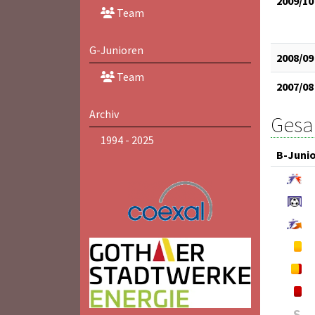
2009/10
Team
G-Junioren
2008/09
Team
2007/08
Archiv
Gesam
1994 - 2025
B-Juni
S