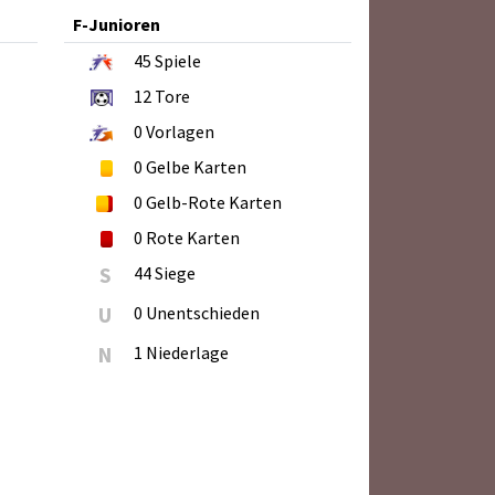
F-Junioren
45
Spiele
12
Tore
0
Vorlagen
0
Gelbe Karten
0
Gelb-Rote Karten
0
Rote Karten
S
44 Siege
U
0 Unentschieden
N
1 Niederlage