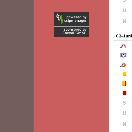
U
N
C2-Jun
S
U
N