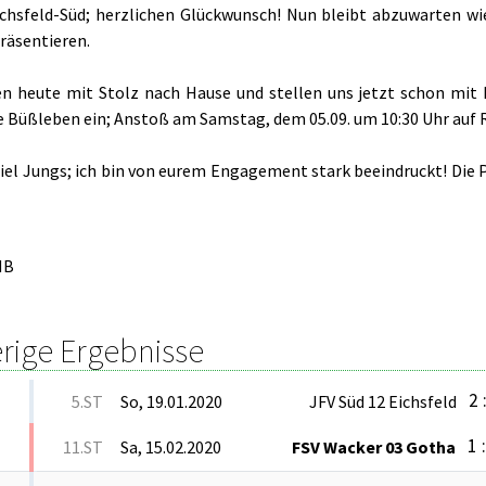
ichsfeld-Süd; herzlichen Glückwunsch! Nun bleibt abzuwarten 
räsentieren.
en heute mit Stolz nach Hause und stellen uns jetzt schon mi
le Büßleben ein; Anstoß am Samstag, dem 05.09. um 10:30 Uhr auf 
iel Jungs; ich bin von eurem Engagement stark beeindruckt! Die P
HB
rige Ergebnisse
2 
5.ST
So, 19.01.2020
JFV Süd 12 Eichsfeld
1 
11.ST
Sa, 15.02.2020
FSV Wacker 03 Gotha