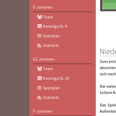
E-Junioren
Team
Kreisliga St. 9
Spielplan
Statistik
Nied
E2-Junioren
Zum erst
absolvier
Team
sich nac
Kreisliga St. 10
Die viel
Spielplan
tollem K
Statistik
Das Spie
F-Junioren
Außenbah