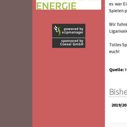
es war E
Spielen p
Wir fuhr
Ligariva
Tolles Sp
euch!
Quelle:
Bishe
2019/20