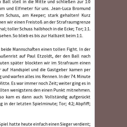
Ball steil in die Mitte und schließen zur 1:0
aum und Elfmeter für uns. Jean-Luca Bromund
m Schuss, am Keeper; stark gehalten! Kurz
men wir einen Freistoß an der Strafraumgrenze
 toller Schuss halbhoch in die Ecke; Tor; 1:1.
hen. So blieb es bis zur Halbzeit beim 1:1.
 beide Mannschaften einen tollen Fight. In der
ußenrist auf Paul Etzoldt, der den Ball nach
nuten später blockten wir im Strafraum einen
er auf Handspiel und die Gastgeber kamen per
 und warfen alles ins Rennen. In der 74. Minute
itte. Es war immer noch Zeit; weiter ging es in
ollten wenigstens den einen Punkt mitnehmen.
so kam es dann auch. Vollständig aufgerückt
in der letzten Spielminute; Tor; 4:2; Abpfiff;
iel hatte heute einfach einen Sieger verdient;