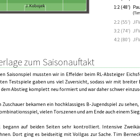
J. Kobojek
1:2 (48')
Pau
(Ti
2:2 (55')
JFV
3:2 (74')
JFV
4:2 (80')
JFV
erlage zum Saisonauftakt
en Saisonspiel mussten wir in Effelder beim RL-Absteiger Eichsf
ten Testspiele gaben uns viel Zuversicht, sodass wir mit breiter 
h dem Abstieg komplett neu formiert und war daher schwer einzus
en Zuschauer bekamen ein hochklassiges B-Jugendspiel zu sehe
ombinationsspiel, vielen Torszenen und am Ende auch einem Sie
l begann auf beiden Seiten sehr kontrolliert. Intensive Zwei
nen. Dort ging es beidseitig mit Vollgas zur Sache. Tim Bernecke