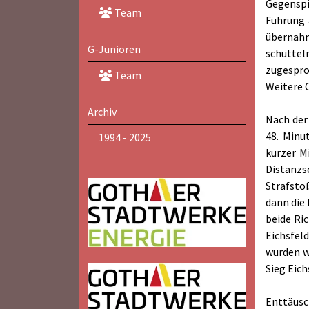
Gegenspi
Team
Führung 
übernahm
G-Junioren
schüttel
zugesproc
Team
Weitere C
Archiv
Nach der
48. Minu
1994 - 2025
kurzer M
Distanzs
Strafstoß
dann die 
beide Ri
Eichsfel
wurden wi
Sieg Eich
Enttäusc