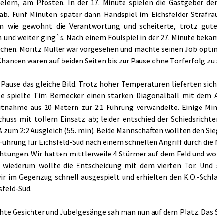
elern, am Pfosten. In der 17. Minute spielen die Gastgeber den 
ab. Fünf Minuten später dann Handspiel im Eichsfelder Strafr
 wie gewohnt die Verantwortung und scheiterte, trotz gute
n und weiter ging`s. Nach einem Foulspiel in der 27. Minute beka
hen. Moritz Müller war vorgesehen und machte seinen Job optimal;
hancen waren auf beiden Seiten bis zur Pause ohne Torferfolg zu se
 Pause das gleiche Bild. Trotz hoher Temperaturen lieferten sich
te spielte Tim Bernecker einen starken Diagonalball mit dem A
itnahme aus 20 Metern zur 2:1 Führung verwandelte. Einige Mi
chuss mit tollem Einsatz ab; leider entschied der Schiedsricht
 zum 2:2 Ausgleich (55. min). Beide Mannschaften wollten den Sieg
Führung für Eichsfeld-Süd nach einem schnellen Angriff durch die M
chtungen. Wir hatten mittlerweile 4 Stürmer auf dem Feld und w
d wiederum wollte die Entscheidung mit dem vierten Tor. Und 
r im Gegenzug schnell ausgespielt und erhielten den K.O.-Schlag 
sfeld-Süd.
hte Gesichter und Jubelgesänge sah man nun auf dem Platz. Das Sp