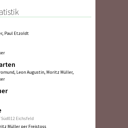
atistik
er
,
Paul Etzoldt
ker
arten
Bromund
,
Leon Augustin
,
Moritz Müller
,
ker
uer
e
 Süd012 Eichsfeld
itz Müller per Freistoss