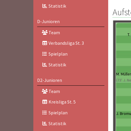
Statistik
Aufst
D-Junioren
Team
T.
Verbandsliga St. 3
Spielplan
Statistik
M. Mülle
D2-Junioren
(73' J. N
Team
Kreisliga St. 5
Spielplan
J. Brom
Statistik