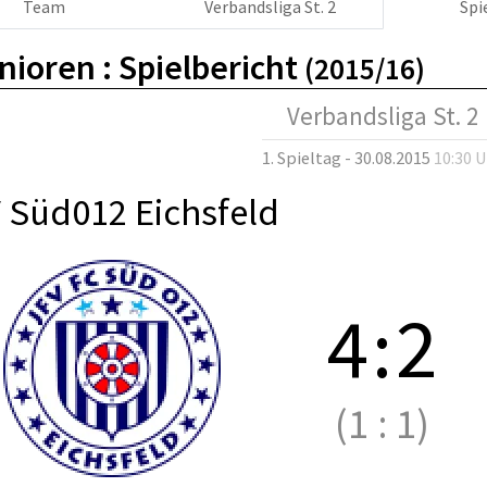
Team
Verbandsliga St. 2
Spi
nioren :
Spielbericht
(2015/16)
Verbandsliga St. 2
1. Spieltag - 30.08.2015
10:30 
 Süd012 Eichsfeld
4
:
2
(1
:
1)