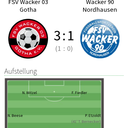
FSV Wacker 03
Wacker 90
Gotha
Nordhausen
3
:
1
(1
:
0)
Aufstellung
N. Witzel
F. Fiedler
N. Beese
P. Etzoldt
(41' T. Bernecker)