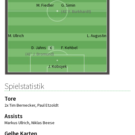
M. Fiedler
G. Simin
(41' F. Burkhardt)
M. Ullrich
L. Augustin
D. Jahns
F. Kehbel
C
(41' J. Bromund)
J. Kobojek
Spielstatistik
Tore
2x Tim Bernecker
,
Paul Etzoldt
Assists
Markus Ullrich
,
Niklas Beese
Gelbe Karten