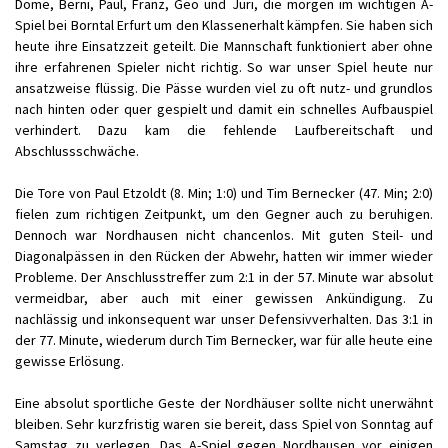
Dome, Berni, Paul, Franz, Geo und Juri, die morgen im wichtigen A-
Spiel bei Borntal Erfurt um den Klassenerhalt kämpfen. Sie haben sich
heute ihre Einsatzzeit geteilt. Die Mannschaft funktioniert aber ohne
ihre erfahrenen Spieler nicht richtig. So war unser Spiel heute nur
ansatzweise flüssig. Die Pässe wurden viel zu oft nutz- und grundlos
nach hinten oder quer gespielt und damit ein schnelles Aufbauspiel
verhindert. Dazu kam die fehlende Laufbereitschaft und
Abschlussschwäche.
Die Tore von Paul Etzoldt (8. Min; 1:0) und Tim Bernecker (47. Min; 2:0)
fielen zum richtigen Zeitpunkt, um den Gegner auch zu beruhigen.
Dennoch war Nordhausen nicht chancenlos. Mit guten Steil- und
Diagonalpässen in den Rücken der Abwehr, hatten wir immer wieder
Probleme. Der Anschlusstreffer zum 2:1 in der 57. Minute war absolut
vermeidbar, aber auch mit einer gewissen Ankündigung. Zu
nachlässig und inkonsequent war unser Defensivverhalten. Das 3:1 in
der 77. Minute, wiederum durch Tim Bernecker, war für alle heute eine
gewisse Erlösung.
Eine absolut sportliche Geste der Nordhäuser sollte nicht unerwähnt
bleiben. Sehr kurzfristig waren sie bereit, dass Spiel von Sonntag auf
Samstag zu verlegen. Das A-Spiel gegen Nordhausen vor einigen