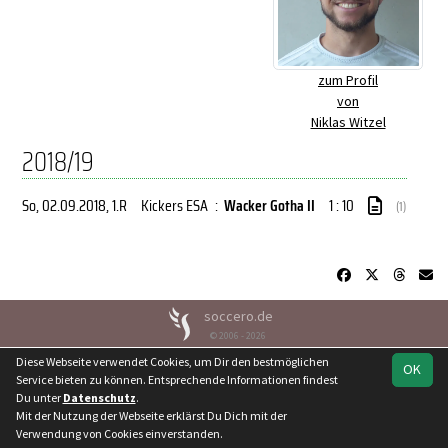
zum Profil
von
Niklas Witzel
2018/19
So, 02.09.2018
, 1.R
Kickers ESA
:
Wacker Gotha II
1 : 10
(1)
soccero.de
© 2006 - 2026
Diese Webseite verwendet Cookies, um Dir den bestmöglichen
Besucherstatistik
Kontakt
Geburtstage
Impressum
OK
Service bieten zu können. Entsprechende Informationen findest
Datenschutz
Du unter
Datenschutz
.
Mit der Nutzung der Webseite erklärst Du Dich mit der
Verwendung von Cookies einverstanden.