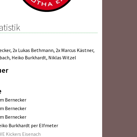
atistik
ecker
,
2x Lukas Bethmann
,
2x Marcus Kästner
,
bach
,
Heiko Burkhardt
,
Niklas Witzel
uer
e
im Bernecker
im Bernecker
im Bernecker
iko Burkhardt per Elfmeter
E Kickers Eisenach