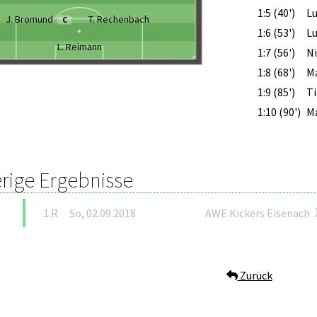
1:5 (40')
L
J. Bromund
T. Rechenbach
C
1:6 (53')
L
L. Reimann
1:7 (56')
Ni
1:8 (68')
M
1:9 (85')
T
1:10 (90')
M
rige Ergebnisse
1.R
So, 02.09.2018
AWE Kickers Eisenach
Zurück