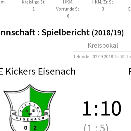
am
Kreisliga St.
HKM,
HKM, Zr. St.
1
Vorrunde St.
3
E
6
nnschaft :
Spielbericht
(2018/19)
Kreispokal
1.Runde - 02.09.2018
15:00 Uh
 Kickers Eisenach
1
:
10
(1
:
5)