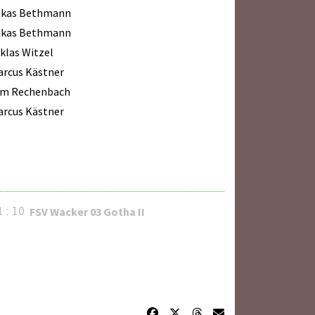
ukas Bethmann
ukas Bethmann
klas Witzel
arcus Kästner
im Rechenbach
arcus Kästner
1 : 10
FSV Wacker 03 Gotha II