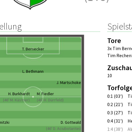
ellung
Spielst
Tore
3x Tim Bern
T. Bernecker
Tim Rechen
Zuscha
L. Bethmann
10
J. Martschoke
Torfolg
H. Burkhardt
M. Fiedler
0:1 (03')
T
(46' M. Kästner)
(46' H. Dürrfeld)
0:2 (21')
T
0:3 (27')
T
0:4 (31')
He
nitzki
D. Gottwald
(46' D. Aciubotaritei)
1:4 (38')
AW