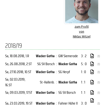
zum Profil
von
Niklas Witzel
2018/19
Sa, 18.08.2018
, 1.R
Wacker Gotha
:
GW Siemerode
3 : 2
(1)
So, 26.08.2018
, 2.ST
SG SV Borsch
:
Wacker Gotha
5 : 0
(1)
Sa, 27.10.2018
, 10.ST
Wacker Gotha
:
SG Herpf
1 : 0
(1)
Sa, 02.03.2019
,
St.-Hallenb.
:
Wacker Gotha
1 : 1
(1)
16.ST
Sa, 09.03.2019
, 17.ST
Wacker Gotha
:
SG SV Borsch
1 : 1
(1)
Sa, 23.03.2019
, 19.ST
Wacker Gotha
:
Fahner Höhe II
3 : 0
(1)