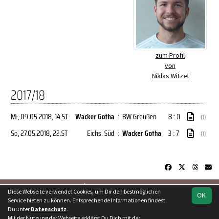
zum Profil
von
Niklas Witzel
2017/18
Mi, 09.05.2018
, 14.ST
Wacker Gotha
:
BW Greußen
8 : 0
(1)
So, 27.05.2018
, 22.ST
Eichs. Süd
:
Wacker Gotha
3 : 7
(1)
soccero.de
Diese Webseite verwendet Cookies, um Dir den bestmöglichen
OK
© 2006 - 2026
Service bieten zu können. Entsprechende Informationen findest
Du unter
Datenschutz
.
Besucherstatistik
Kontakt
Geburtstage
Impressum
Mit der Nutzung der Webseite erklärst Du Dich mit der