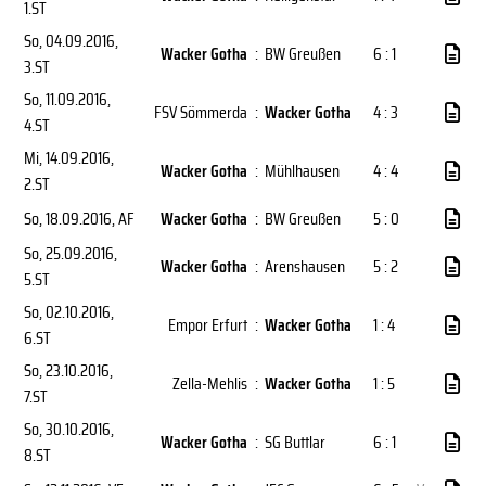
1.ST
So, 04.09.2016
,
Wacker Gotha
:
BW Greußen
6 : 1
3.ST
So, 11.09.2016
,
FSV Sömmerda
:
Wacker Gotha
4 : 3
4.ST
Mi, 14.09.2016
,
Wacker Gotha
:
Mühlhausen
4 : 4
2.ST
So, 18.09.2016
, AF
Wacker Gotha
:
BW Greußen
5 : 0
So, 25.09.2016
,
Wacker Gotha
:
Arenshausen
5 : 2
5.ST
So, 02.10.2016
,
Empor Erfurt
:
Wacker Gotha
1 : 4
6.ST
So, 23.10.2016
,
Zella-Mehlis
:
Wacker Gotha
1 : 5
7.ST
So, 30.10.2016
,
Wacker Gotha
:
SG Buttlar
6 : 1
8.ST