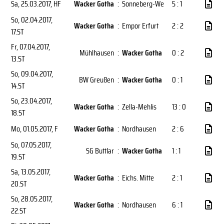
Sa, 25.03.2017
, HF
Wacker Gotha
:
Sonneberg-We
5 : 1
So, 02.04.2017
,
Wacker Gotha
:
Empor Erfurt
2 : 2
17.ST
Fr, 07.04.2017
,
Mühlhausen
:
Wacker Gotha
0 : 2
13.ST
So, 09.04.2017
,
BW Greußen
:
Wacker Gotha
0 : 1
14.ST
So, 23.04.2017
,
Wacker Gotha
:
Zella-Mehlis
13 : 0
18.ST
Mo, 01.05.2017
, F
Wacker Gotha
:
Nordhausen
2 : 6
So, 07.05.2017
,
SG Buttlar
:
Wacker Gotha
1 : 1
19.ST
Sa, 13.05.2017
,
Wacker Gotha
:
Eichs. Mitte
2 : 1
20.ST
So, 28.05.2017
,
Wacker Gotha
:
Nordhausen
6 : 1
22.ST