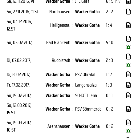
Sa, 12.11.2016
, VF
Wacker Gotha
:
JFC Gera
6 : 5
n.V.
So, 27.11.2016
, 11.ST
Nordhausen
:
Wacker Gotha
2 : 2
So, 04.12.2016
,
Heiligensta.
:
Wacker Gotha
1 : 4
12.ST
So, 05.02.2017
,
Bad Blankenb
:
Wacker Gotha
5 : 0
(
)
Di, 07.02.2017
,
Rudolstadt
:
Wacker Gotha
2 : 3
(
)
Di, 14.02.2017
,
Wacker Gotha
:
FSV Ohratal
1 : 7
Fr, 17.02.2017
,
Wacker Gotha
:
Langensalza
1 : 3
So, 19.02.2017
,
Wacker Gotha
:
SCHOTT Jena
0 : 1
So, 12.03.2017
,
Wacker Gotha
:
FSV Sömmerda
6 : 2
15.ST
So, 19.03.2017
,
Arenshausen
:
Wacker Gotha
0 : 2
16.ST
(
)