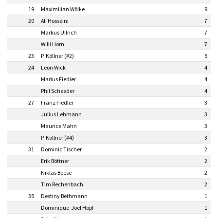
19
Maximilian Wölke
9
20
Ali Hosseini
7
Markus Ullrich
7
Willi Horn
7
23
P. Köllner (#2)
5
24
Leon Wick
4
Marius Fiedler
4
Phil Scheeder
4
27
Franz Fiedler
3
Julius Lehmann
3
Maurice Mahn
3
P. Köllner (#4)
3
31
Dominic Tischer
2
Erik Böttner
2
Niklas Beese
2
Tim Rechenbach
2
35
Destiny Bethmann
1
Dominique-Joel Hopf
1