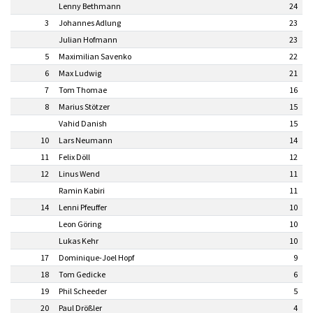
Lenny Bethmann
24
3
Johannes Adlung
23
Julian Hofmann
23
5
Maximilian Savenko
22
6
Max Ludwig
21
7
Tom Thomae
16
8
Marius Stötzer
15
Vahid Danish
15
10
Lars Neumann
14
11
Felix Döll
12
12
Linus Wend
11
Ramin Kabiri
11
14
Lenni Pfeuffer
10
Leon Göring
10
Lukas Kehr
10
17
Dominique-Joel Hopf
9
18
Tom Gedicke
6
19
Phil Scheeder
5
20
Paul Drößler
4