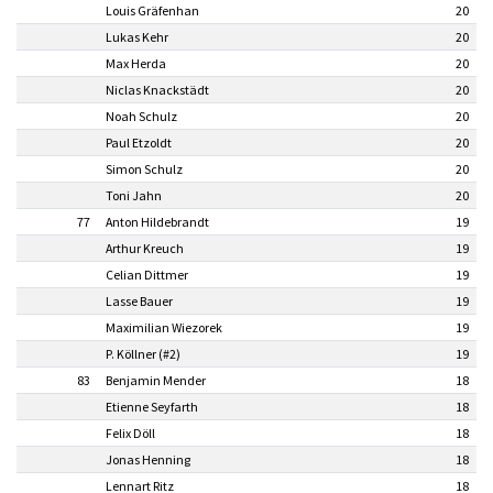
Louis Gräfenhan
20
Lukas Kehr
20
Max Herda
20
Niclas Knackstädt
20
Noah Schulz
20
Paul Etzoldt
20
Simon Schulz
20
Toni Jahn
20
77
Anton Hildebrandt
19
Arthur Kreuch
19
Celian Dittmer
19
Lasse Bauer
19
Maximilian Wiezorek
19
P. Köllner (#2)
19
83
Benjamin Mender
18
Etienne Seyfarth
18
Felix Döll
18
Jonas Henning
18
Lennart Ritz
18