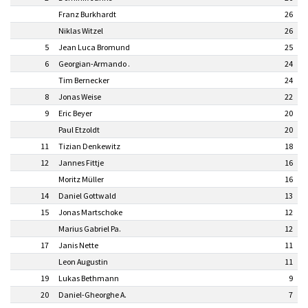
Franz Burkhardt
26
Niklas Witzel
26
5
Jean Luca Bromund
25
6
Georgian-Armando .
24
Tim Bernecker
24
8
Jonas Weise
22
9
Eric Beyer
20
Paul Etzoldt
20
11
Tizian Denkewitz
18
12
Jannes Fittje
16
Moritz Müller
16
14
Daniel Gottwald
13
15
Jonas Martschoke
12
Marius Gabriel Pa.
12
17
Janis Nette
11
Leon Augustin
11
19
Lukas Bethmann
9
20
Daniel-Gheorghe A.
7