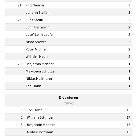
21
Fritz Werner
3
Johann Steffan
3
23
Elias Koslik
2
John Hermann
2
Josef-Lorin Laufer
2
Nissa Stötzer
2
Robin Michler
2
Wilhelm Heun
2
29
Benjamin Mender
1
Max-Leon Schütze
1
Niklas Hoffmann
1
Toni Jahn
1
D-Junioren
(Spiele)
1
Toni Jahn
18
2
William Böttinger
17
3
Benjamin Mender
16
Niklas Hoffmann
16