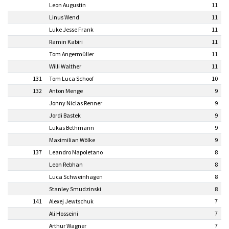
Leon Augustin
11
Linus Wend
11
Luke Jesse Frank
11
Ramin Kabiri
11
Tom Angermüller
11
Willi Walther
11
131
Tom Luca Schoof
10
132
Anton Menge
9
Jonny Niclas Renner
9
Jordi Bastek
9
Lukas Bethmann
9
Maximilian Wölke
9
137
Leandro Napoletano
8
Leon Rebhan
8
Luca Schweinhagen
8
Stanley Smudzinski
8
141
Alexej Jewtschuk
7
Ali Hosseini
7
Arthur Wagner
7