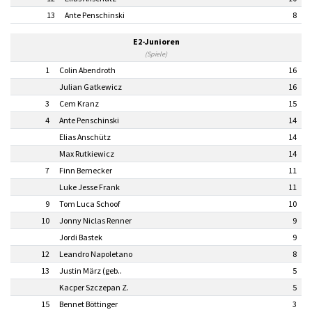
13
Ante Penschinski
8
E2-Junioren
(Spiele)
1
Colin Abendroth
16
Julian Gatkewicz
16
3
Cem Kranz
15
4
Ante Penschinski
14
Elias Anschütz
14
Max Rutkiewicz
14
7
Finn Bernecker
11
Luke Jesse Frank
11
9
Tom Luca Schoof
10
10
Jonny Niclas Renner
9
Jordi Bastek
9
12
Leandro Napoletano
8
13
Justin März (geb..
5
Kacper Szczepan Z.
5
15
Bennet Böttinger
3