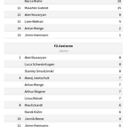
Rocco Mahn
18
11
Maarten Gabriel
15
12
Alen Nazaryan
8
13
Leon Rebhan
5
14
Anton Menge
2
15
Jimm Hermann
1
F2-Junioren
(Spiele)
1
Alen Nazaryan
8
Luca Schweinhagen
8
Stanley Smudzinski
8
4
Alexej Jewtschuk
7
Anton Menge
7
Arthur Wagner
7
Linus Meisel
7
8
Max Eckardt
6
Narek Kühn
6
10
Jannik Beese
4
11
Jimm Hermann
3