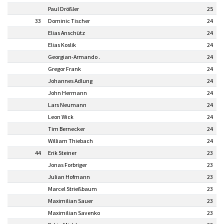
Paul Drößler
25
33
Dominic Tischer
24
Elias Anschütz
24
Elias Koslik
24
Georgian-Armando .
24
Gregor Frank
24
Johannes Adlung
24
John Hermann
24
Lars Neumann
24
Leon Wick
24
Tim Bernecker
24
William Thiebach
24
44
Erik Steiner
23
Jonas Forbriger
23
Julian Hofmann
23
Marcel Strießbaum
23
Maximilian Sauer
23
Maximilian Savenko
23