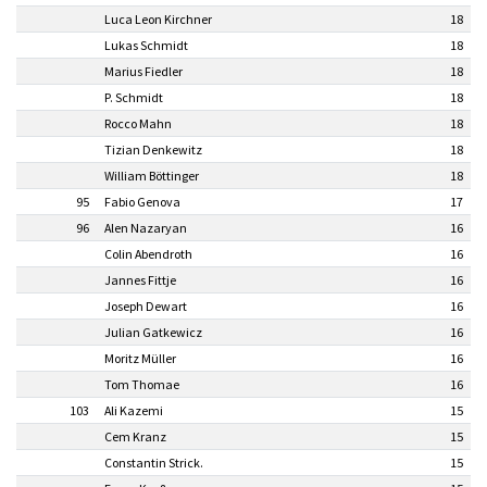
Luca Leon Kirchner
18
Lukas Schmidt
18
Marius Fiedler
18
P. Schmidt
18
Rocco Mahn
18
Tizian Denkewitz
18
William Böttinger
18
95
Fabio Genova
17
96
Alen Nazaryan
16
Colin Abendroth
16
Jannes Fittje
16
Joseph Dewart
16
Julian Gatkewicz
16
Moritz Müller
16
Tom Thomae
16
103
Ali Kazemi
15
Cem Kranz
15
Constantin Strick.
15