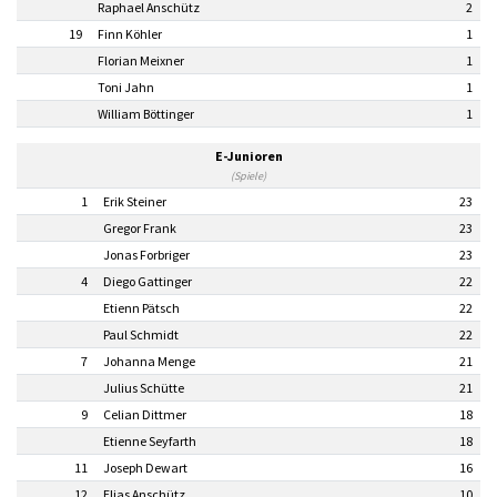
Raphael Anschütz
2
19
Finn Köhler
1
Florian Meixner
1
Toni Jahn
1
William Böttinger
1
E-Junioren
(Spiele)
1
Erik Steiner
23
Gregor Frank
23
Jonas Forbriger
23
4
Diego Gattinger
22
Etienn Pätsch
22
Paul Schmidt
22
7
Johanna Menge
21
Julius Schütte
21
9
Celian Dittmer
18
Etienne Seyfarth
18
11
Joseph Dewart
16
12
Elias Anschütz
10