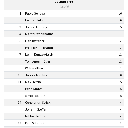
D2-Junioren
(Spiele)
1
Fabio Genova
16
Lennart Ritz
16
3
Jonas Henning
15
4
Marcel Strießbaum
13
5
Lion Böttcher
12
Philipp Hildebrandt
12
7
Lenni Kunzewitsch
11
Tom Angermüller
11
Willi Walther
11
10
Jannik Machts
10
11
Max Herda
5
Pepe Winter
5
Simon Schulz
5
14
Constantin Strick.
4
Johann Steffan
4
Niklas Hoffmann
4
17
Paul Schmidt
2