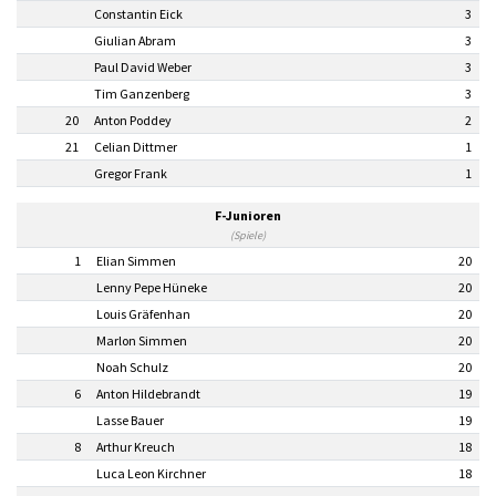
Constantin Eick
3
Giulian Abram
3
Paul David Weber
3
Tim Ganzenberg
3
20
Anton Poddey
2
21
Celian Dittmer
1
Gregor Frank
1
F-Junioren
(Spiele)
1
Elian Simmen
20
Lenny Pepe Hüneke
20
Louis Gräfenhan
20
Marlon Simmen
20
Noah Schulz
20
6
Anton Hildebrandt
19
Lasse Bauer
19
8
Arthur Kreuch
18
Luca Leon Kirchner
18