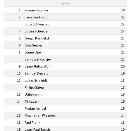
(Spiele)
1
Florian Pszarski
29
2
Leon Bernhardt
27
Luca Schlenstedt
27
4
Justin Scheeder
24
5
Gregor Kandetzki
23
6
Elias Seeber
22
7
Danny Apel
21
Jan-Josef Kobojek
21
9
Jean-Philipp Wulf
20
10
Samuel Dewart
19
11
Lukas Schmidt
17
Philipp Striegl
17
13
Unbekannt
16
14
Ali Kazemi
15
Florian Kehbel
15
16
Maximilian Wiezorek
14
17
Paul Frank
13
18
Jean-Paul Bauch
10