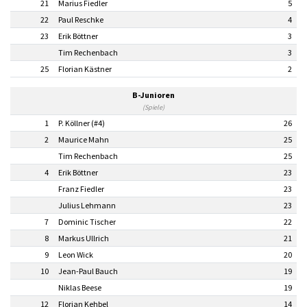
21
Marius Fiedler
5
22
Paul Reschke
4
23
Erik Böttner
3
Tim Rechenbach
3
25
Florian Kästner
2
B-Junioren
(Spiele)
1
P. Köllner (#4)
26
2
Maurice Mahn
25
Tim Rechenbach
25
4
Erik Böttner
23
Franz Fiedler
23
Julius Lehmann
23
7
Dominic Tischer
22
8
Markus Ullrich
21
9
Leon Wick
20
10
Jean-Paul Bauch
19
Niklas Beese
19
12
Florian Kehbel
14