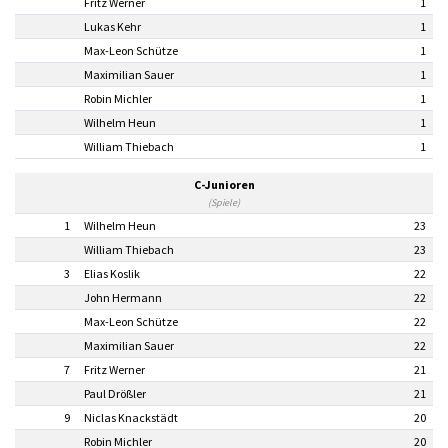
Fritz Werner
1
Lukas Kehr
1
Max-Leon Schütze
1
Maximilian Sauer
1
Robin Michler
1
Wilhelm Heun
1
William Thiebach
1
C-Junioren
(Spiele)
1
Wilhelm Heun
23
William Thiebach
23
3
Elias Koslik
22
John Hermann
22
Max-Leon Schütze
22
Maximilian Sauer
22
7
Fritz Werner
21
Paul Drößler
21
9
Niclas Knackstädt
20
Robin Michler
20