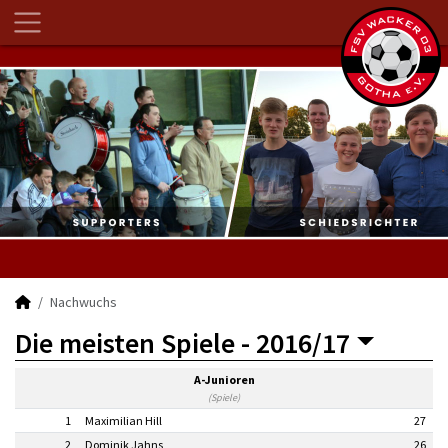
Nachwuchs
Die meisten Spiele -
2016/17
A-Junioren
(Spiele)
1
Maximilian Hill
27
2
Dominik Jahns
26