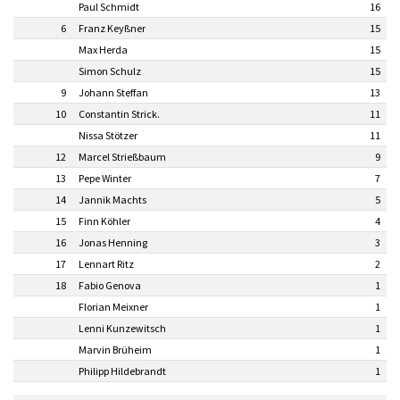
Paul Schmidt
16
6
Franz Keyßner
15
Max Herda
15
Simon Schulz
15
9
Johann Steffan
13
10
Constantin Strick.
11
Nissa Stötzer
11
12
Marcel Strießbaum
9
13
Pepe Winter
7
14
Jannik Machts
5
15
Finn Köhler
4
16
Jonas Henning
3
17
Lennart Ritz
2
18
Fabio Genova
1
Florian Meixner
1
Lenni Kunzewitsch
1
Marvin Brüheim
1
Philipp Hildebrandt
1