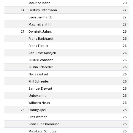
Maurice Mahn
28
14
Destiny Bethmann
27
Leon Bernhardt
27
Maximilian Hill
27
17
Dominik Jahns
26
Franz Burkhardt
26
Franz Fiedler
26
Jan-Josef Kobojek
26
Julius Lehmann
26
Justin Scheeder
26
Niklas Witzel
26
Phil Scheeder
26
Samuel Dewart
26
Unbekannt
26
Wilhelm Heun
26
28
Danny Apel
25
Fritz Werner
25
Jean Luca Bromund
25
Max-Leon Schütze
25