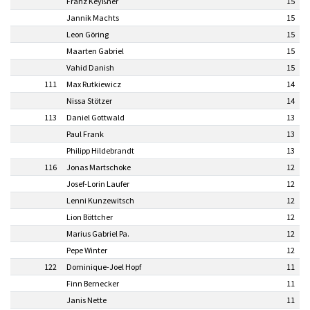
Franz Keyßner
15
Jannik Machts
15
Leon Göring
15
Maarten Gabriel
15
Vahid Danish
15
111
Max Rutkiewicz
14
Nissa Stötzer
14
113
Daniel Gottwald
13
Paul Frank
13
Philipp Hildebrandt
13
116
Jonas Martschoke
12
Josef-Lorin Laufer
12
Lenni Kunzewitsch
12
Lion Böttcher
12
Marius Gabriel Pa.
12
Pepe Winter
12
122
Dominique-Joel Hopf
11
Finn Bernecker
11
Janis Nette
11