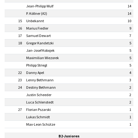
Jean-Philipp Wulf
14
P. Köllner (#2)
14
15
Unbekannt
10
16
Marius Fiedler
9
17
Samuel Dewart
7
18
Gregor Kandetzki
5
Jan-Josef Kobojek
5
Maximilian Wiezorek
5
Philipp Striegl
5
22
Danny Apel
4
23
Lenny Bethmann
3
24
Destiny Bethmann
2
Justin Scheeder
2
Luca Schlenstedt
2
27
Florian Pszarski
1
Lukas Schmidt
1
Max-Leon Schütze
1
B2-Junioren