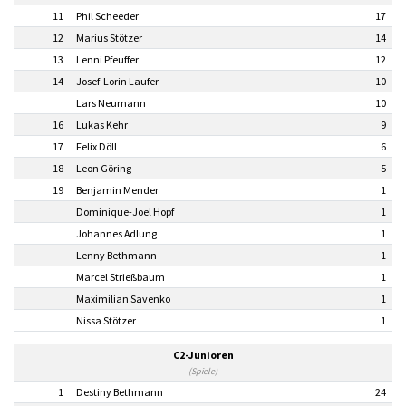
11
Phil Scheeder
17
12
Marius Stötzer
14
13
Lenni Pfeuffer
12
14
Josef-Lorin Laufer
10
Lars Neumann
10
16
Lukas Kehr
9
17
Felix Döll
6
18
Leon Göring
5
19
Benjamin Mender
1
Dominique-Joel Hopf
1
Johannes Adlung
1
Lenny Bethmann
1
Marcel Strießbaum
1
Maximilian Savenko
1
Nissa Stötzer
1
C2-Junioren
(Spiele)
1
Destiny Bethmann
24