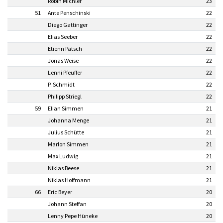
Robin Michler
23
51
Ante Penschinski
22
Diego Gattinger
22
Elias Seeber
22
Etienn Pätsch
22
Jonas Weise
22
Lenni Pfeuffer
22
P. Schmidt
22
Philipp Striegl
22
59
Elian Simmen
21
Johanna Menge
21
Julius Schütte
21
Marlon Simmen
21
Max Ludwig
21
Niklas Beese
21
Niklas Hoffmann
21
66
Eric Beyer
20
Johann Steffan
20
Lenny Pepe Hüneke
20