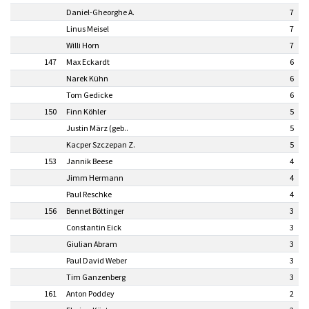
Daniel-Gheorghe A.
7
Linus Meisel
7
Willi Horn
7
147
Max Eckardt
6
Narek Kühn
6
Tom Gedicke
6
150
Finn Köhler
5
Justin März (geb..
5
Kacper Szczepan Z.
5
153
Jannik Beese
4
Jimm Hermann
4
Paul Reschke
4
156
Bennet Böttinger
3
Constantin Eick
3
Giulian Abram
3
Paul David Weber
3
Tim Ganzenberg
3
161
Anton Poddey
2