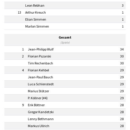
Leon Rebhan
3
13
Arthur Kreuch
1
Elian Simmen
1
Marlon Simmen
1
Gesamt
(Spiele)
1
Jean-Philipp Wulf
34
2
Florian Pszarski
30
Tim Rechenbach
30
4
Florian Kehbel
29
Jean-Paul Bauch
29
Luca Schlenstedt
29
Marius Stötzer
29
P. Köllner (#4)
29
9
Erik Böttner
28
Gregor Kandetzki
28
Lenny Bethmann
28
Markus Ullrich
28