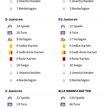
U
2 Unentschieden
U
1 Unentschieden
N
7 Niederlagen
N
3 Niederlagen
D-Junioren
D2-Junioren
24
Spiele
22
Spiele
20
Tore
9
Tore
9
Vorlagen
17
Vorlagen
0
Gelbe Karten
0
Gelbe Karten
0
Gelb-Rote Karten
0
Gelb-Rote Karten
0
Rote Karten
0
Rote Karten
S
19 Siege
S
20 Siege
U
1 Unentschieden
U
2 Unentschieden
N
4 Niederlagen
N
0 Niederlagen
E-Junioren
ALLE MANNSCHAFTEN
23
Spiele
120
Spiele
19
Tore
66
Tore