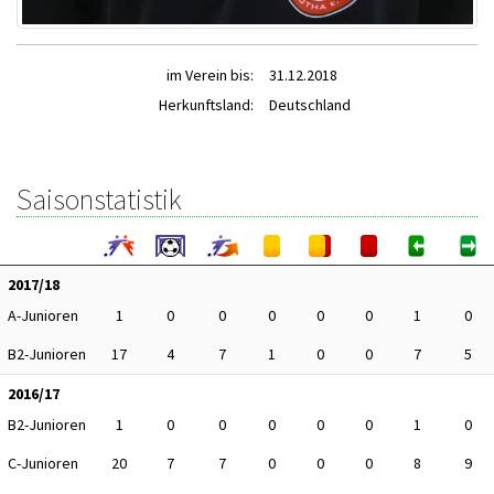
im Verein bis:
31.12.2018
Herkunftsland:
Deutschland
Saisonstatistik
2017/18
A-Junioren
1
0
0
0
0
0
1
0
B2-Junioren
17
4
7
1
0
0
7
5
2016/17
B2-Junioren
1
0
0
0
0
0
1
0
C-Junioren
20
7
7
0
0
0
8
9