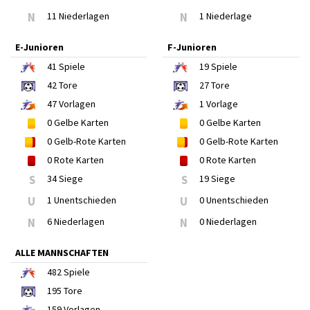
N
11 Niederlagen
N
1 Niederlage
E-Junioren
F-Junioren
41
Spiele
19
Spiele
42
Tore
27
Tore
47
Vorlagen
1
Vorlage
0
Gelbe Karten
0
Gelbe Karten
0
Gelb-Rote Karten
0
Gelb-Rote Karten
0
Rote Karten
0
Rote Karten
S
34 Siege
S
19 Siege
U
1 Unentschieden
U
0 Unentschieden
N
6 Niederlagen
N
0 Niederlagen
ALLE MANNSCHAFTEN
482
Spiele
195
Tore
159
Vorlagen