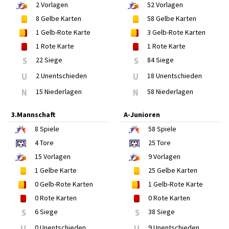
2
Vorlagen
52
Vorlagen
8
Gelbe Karten
58
Gelbe Karten
1
Gelb-Rote Karte
3
Gelb-Rote Karten
1
Rote Karte
1
Rote Karte
S
22 Siege
S
84 Siege
U
2 Unentschieden
U
18 Unentschieden
N
15 Niederlagen
N
58 Niederlagen
3.Mannschaft
A-Junioren
8
Spiele
58
Spiele
4
Tore
25
Tore
15
Vorlagen
9
Vorlagen
1
Gelbe Karte
25
Gelbe Karten
0
Gelb-Rote Karten
1
Gelb-Rote Karte
0
Rote Karten
0
Rote Karten
S
6 Siege
S
38 Siege
U
0 Unentschieden
U
9 Unentschieden