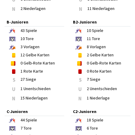
N
2 Niederlagen
N
11 Niederlagen
B-Junioren
B2-Junioren
43
Spiele
10
Spiele
10
Tore
11
Tore
3
Vorlagen
8
Vorlagen
12
Gelbe Karten
2
Gelbe Karten
0
Gelb-Rote Karten
0
Gelb-Rote Karten
1
Rote Karte
0
Rote Karten
S
27 Siege
S
7 Siege
U
1 Unentschieden
U
2 Unentschieden
N
15 Niederlagen
N
1 Niederlage
C-Junioren
C2-Junioren
44
Spiele
18
Spiele
7
Tore
6
Tore