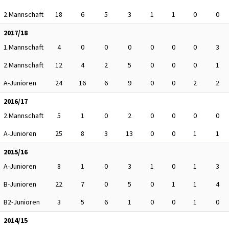
2.Mannschaft
18
6
5
3
1
1
0
0
2017/18
1.Mannschaft
4
0
0
0
0
0
0
3
2.Mannschaft
12
4
2
5
0
0
0
1
A-Junioren
24
16
6
9
0
0
2
2
2016/17
2.Mannschaft
5
1
0
2
0
0
0
0
A-Junioren
25
8
3
13
0
0
1
1
2015/16
A-Junioren
8
1
0
3
1
0
1
3
B-Junioren
22
7
0
5
0
1
1
4
B2-Junioren
3
5
6
1
0
0
1
0
2014/15