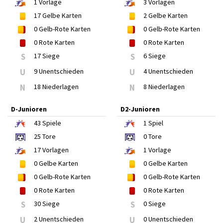
1
Vorlage
3
Vorlagen
17
Gelbe Karten
2
Gelbe Karten
0
Gelb-Rote Karten
0
Gelb-Rote Karten
0
Rote Karten
0
Rote Karten
S
17 Siege
S
6 Siege
U
9 Unentschieden
U
4 Unentschieden
N
18 Niederlagen
N
8 Niederlagen
D-Junioren
D2-Junioren
43
Spiele
1
Spiel
25
Tore
0
Tore
17
Vorlagen
1
Vorlage
0
Gelbe Karten
0
Gelbe Karten
0
Gelb-Rote Karten
0
Gelb-Rote Karten
0
Rote Karten
0
Rote Karten
S
30 Siege
S
0 Siege
U
2 Unentschieden
U
0 Unentschieden