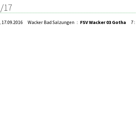
/17
, 17.09.2016
Wacker Bad Salzungen
:
FSV Wacker 03 Gotha
7 :