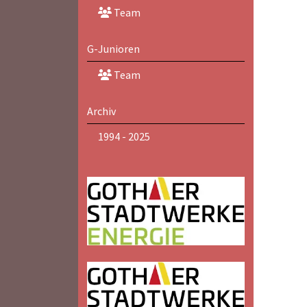
Team
G-Junioren
Team
Archiv
1994 - 2025