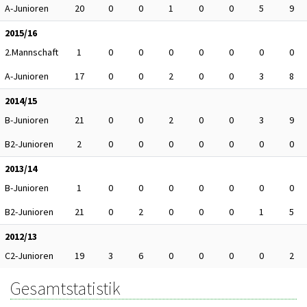
A-Junioren
20
0
0
1
0
0
5
9
2015/16
2.Mannschaft
1
0
0
0
0
0
0
0
A-Junioren
17
0
0
2
0
0
3
8
2014/15
B-Junioren
21
0
0
2
0
0
3
9
B2-Junioren
2
0
0
0
0
0
0
0
2013/14
B-Junioren
1
0
0
0
0
0
0
0
B2-Junioren
21
0
2
0
0
0
1
5
2012/13
C2-Junioren
19
3
6
0
0
0
0
2
Gesamtstatistik