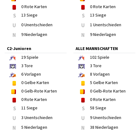
0
Rote Karten
0
Rote Karten
S
13 Siege
S
13 Siege
U
0 Unentschieden
U
1 Unentschieden
N
9 Niederlagen
N
9 Niederlagen
C2-Junioren
ALLE MANNSCHAFTEN
19
Spiele
102
Spiele
3
Tore
3
Tore
6
Vorlagen
8
Vorlagen
0
Gelbe Karten
5
Gelbe Karten
0
Gelb-Rote Karten
0
Gelb-Rote Karten
0
Rote Karten
0
Rote Karten
S
11 Siege
S
58 Siege
U
3 Unentschieden
U
9 Unentschieden
N
5 Niederlagen
N
38 Niederlagen