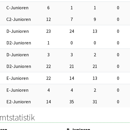
C-Junioren
6
1
1
0
C2-Junioren
12
7
9
0
D-Junioren
23
24
13
0
D2-Junioren
1
0
0
0
D-Junioren
3
3
2
0
D2-Junioren
22
21
21
0
E-Junioren
22
14
13
0
E-Junioren
4
4
2
0
E2-Junioren
14
35
31
0
tstatistik
oren
B-Junioren