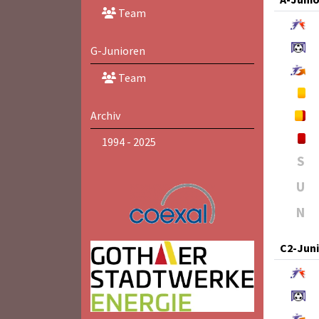
Team
G-Junioren
Team
Archiv
1994 - 2025
S
U
N
C2-Jun