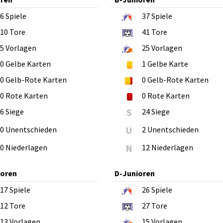
6
Spiele
37
Spiele
10
Tore
41
Tore
5
Vorlagen
25
Vorlagen
0
Gelbe Karten
1
Gelbe Karte
0
Gelb-Rote Karten
0
Gelb-Rote Karten
0
Rote Karten
0
Rote Karten
6 Siege
S
24 Siege
0 Unentschieden
U
2 Unentschieden
0 Niederlagen
N
12 Niederlagen
ioren
D-Junioren
17
Spiele
26
Spiele
12
Tore
27
Tore
13
Vorlagen
15
Vorlagen