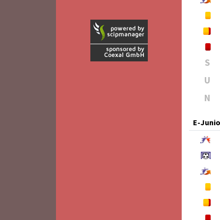
S
U
N
E-Juni