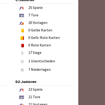
25
Spiele
7
Tore
20
Vorlagen
0
Gelbe Karten
0
Gelb-Rote Karten
0
Rote Karten
S
17 Siege
U
1 Unentschieden
N
7 Niederlagen
D2-Junioren
23
Spiele
21
Tore
21
Vorlagen