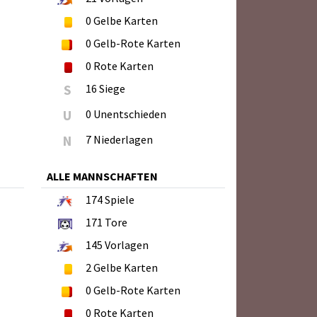
0
Gelbe Karten
0
Gelb-Rote Karten
0
Rote Karten
S
16 Siege
U
0 Unentschieden
N
7 Niederlagen
ALLE MANNSCHAFTEN
174
Spiele
171
Tore
145
Vorlagen
2
Gelbe Karten
0
Gelb-Rote Karten
0
Rote Karten