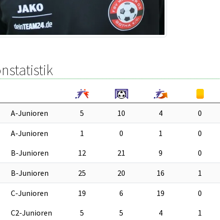
nstatistik
A-Junioren
5
10
4
0
A-Junioren
1
0
1
0
B-Junioren
12
21
9
0
B-Junioren
25
20
16
1
C-Junioren
19
6
19
0
C2-Junioren
5
5
4
1