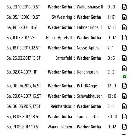
Sa, 29.10.2016
, 9.ST
Wacker Gotha
:
Waltershause II
9 : 0
Sa, 05.11.2016
, 10.ST
SV Westring
:
Wacker Gotha
1 : 17
Sa, 19.11.2016
, 11.ST
Wacker Gotha
:
Fahner Höhe II
17 : 0
Sa, 11.03.2017
, VF
Nesse-Apfels II
:
Wacker Gotha
0 : 17
Sa, 18.03.2017
, 12.ST
Wacker Gotha
:
Nesse-Apfels
7 : 1
Sa, 25.03.2017
, 13.ST
Catterfeld
:
Wacker Gotha
0 : 5
So, 02.04.2017
, HF
Wacker Gotha
:
Kaltennordh.
2 : 3
(
)
Sa, 08.04.2017
, 14.ST
Wacker Gotha
:
JV OHRAnge
12 : 0
Sa, 29.04.2017
, 16.ST
Wacker Gotha
:
Schwabhausen
10 : 0
Sa, 06.05.2017
, 17.ST
Reinhardsbr.
:
Wacker Gotha
3 : 1
Sa, 13.05.2017
, 18.ST
Wacker Gotha
:
Tambach-Die.
30 : 0
So, 21.05.2017
, 19.ST
Wandersleben
:
Wacker Gotha
0 : 12