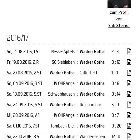
zum Profil
von
Erik Steiner
2016/17
So, 14.08.2016
, 1.ST
Nesse-Apfels
:
Wacker Gotha
2 : 3
Fr, 19.08.2016
, 2.R
SG Siebleben
:
Wacker Gotha
0 : 12
Sa, 27.08.2016
, 2.ST
Wacker Gotha
:
Catterfeld
1 : 0
So, 04.09.2016
, 3.ST
JV OHRAnge
:
Wacker Gotha
0 : 6
So, 18.09.2016
, 5.ST
Schwabhausen
:
Wacker Gotha
0 : 14
Sa, 24.09.2016
, 6.ST
Wacker Gotha
:
Reinhardsbr.
5 : 0
Mi, 28.09.2016
, AF
JV OHRAnge
:
Wacker Gotha
0 : 7
Sa, 01.10.2016
, 7.ST
Tambach-Die.
:
Wacker Gotha
0 : 26
Sa, 22.10.2016
, 8.ST
Wacker Gotha
:
Wandersleben
12 : 0