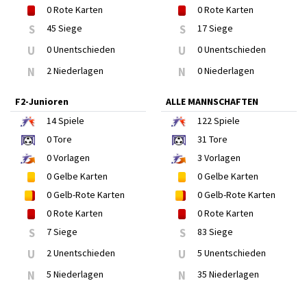
0
Rote Karten
0
Rote Karten
S
45 Siege
S
17 Siege
U
0 Unentschieden
U
0 Unentschieden
N
2 Niederlagen
N
0 Niederlagen
F2-Junioren
ALLE MANNSCHAFTEN
14
Spiele
122
Spiele
0
Tore
31
Tore
0
Vorlagen
3
Vorlagen
0
Gelbe Karten
0
Gelbe Karten
0
Gelb-Rote Karten
0
Gelb-Rote Karten
0
Rote Karten
0
Rote Karten
S
7 Siege
S
83 Siege
U
2 Unentschieden
U
5 Unentschieden
N
5 Niederlagen
N
35 Niederlagen