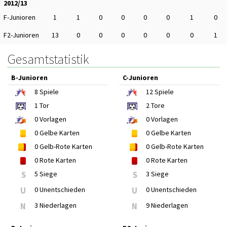
2012/13
F-Junioren
1
1
0
0
0
0
1
0
F2-Junioren
13
0
0
0
0
0
0
1
Gesamtstatistik
B-Junioren
C-Junioren
8
Spiele
12
Spiele
1
Tor
2
Tore
0
Vorlagen
0
Vorlagen
0
Gelbe Karten
0
Gelbe Karten
0
Gelb-Rote Karten
0
Gelb-Rote Karten
0
Rote Karten
0
Rote Karten
S
5 Siege
S
3 Siege
U
0 Unentschieden
U
0 Unentschieden
N
3 Niederlagen
N
9 Niederlagen