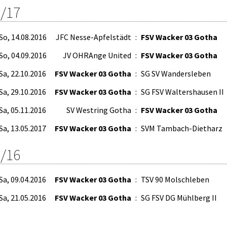
/17
So, 14.08.2016
JFC Nesse-Apfelstädt
:
FSV Wacker 03 Gotha
So, 04.09.2016
JV OHRAnge United
:
FSV Wacker 03 Gotha
Sa, 22.10.2016
FSV Wacker 03 Gotha
:
SG SV Wandersleben
Sa, 29.10.2016
FSV Wacker 03 Gotha
:
SG FSV Waltershausen II
Sa, 05.11.2016
SV Westring Gotha
:
FSV Wacker 03 Gotha
Sa, 13.05.2017
FSV Wacker 03 Gotha
:
SVM Tambach-Dietharz
/16
Sa, 09.04.2016
FSV Wacker 03 Gotha
:
TSV 90 Molschleben
Sa, 21.05.2016
FSV Wacker 03 Gotha
:
SG FSV DG Mühlberg II