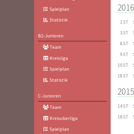
2016
Spielplan
Statistik
1.ST
3.ST
B2-Junioren
8.ST
Team
9.ST
Kreisliga
10.ST
Spielplan
18.ST
Statistik
2015
C-Junioren
14.ST
Team
18.ST
Kreisoberliga
Spielplan