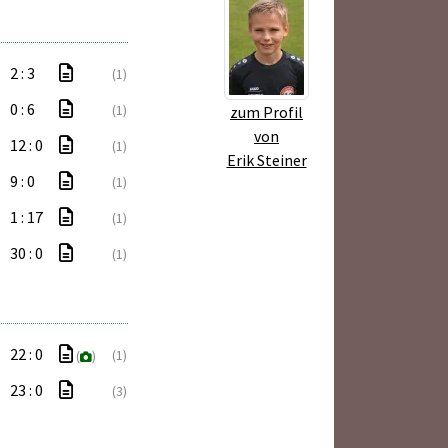
2 : 3
(1)
0 : 6
(1)
zum Profil
von
12 : 0
(1)
Erik Steiner
9 : 0
(1)
1 : 17
(1)
30 : 0
(1)
22 : 0
(1)
(
)
23 : 0
(3)