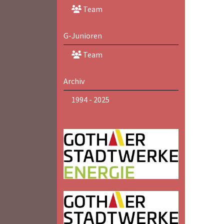
Team
G-Junioren
Team
Archiv
1994 - 2025