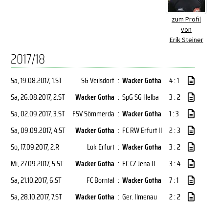
zum Profil
von
Erik Steiner
2017/18
Sa, 19.08.2017
, 1.ST
SG Veilsdorf
:
Wacker Gotha
4 : 1
Sa, 26.08.2017
, 2.ST
Wacker Gotha
:
SpG SG Helba
3 : 2
Sa, 02.09.2017
, 3.ST
FSV Sömmerda
:
Wacker Gotha
1 : 3
Sa, 09.09.2017
, 4.ST
Wacker Gotha
:
FC RW Erfurt II
2 : 3
So, 17.09.2017
, 2.R
Lok Erfurt
:
Wacker Gotha
3 : 2
Mi, 27.09.2017
, 5.ST
Wacker Gotha
:
FC CZ Jena II
3 : 4
Sa, 21.10.2017
, 6.ST
FC Borntal
:
Wacker Gotha
7 : 1
Sa, 28.10.2017
, 7.ST
Wacker Gotha
:
Ger. Ilmenau
2 : 2