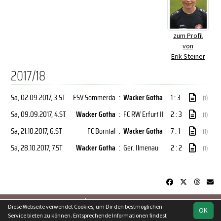
zum Profil
von
Erik Steiner
2017/18
Sa, 02.09.2017
, 3.ST
FSV Sömmerda
:
Wacker Gotha
1 : 3
(1)
Sa, 09.09.2017
, 4.ST
Wacker Gotha
:
FC RW Erfurt II
2 : 3
(1)
Sa, 21.10.2017
, 6.ST
FC Borntal
:
Wacker Gotha
7 : 1
(1)
Sa, 28.10.2017
, 7.ST
Wacker Gotha
:
Ger. Ilmenau
2 : 2
(1)
soccero.de
Diese Webseite verwendet Cookies, um Dir den bestmöglichen
OK
© 2006 - 2026
Service bieten zu können. Entsprechende Informationen findest