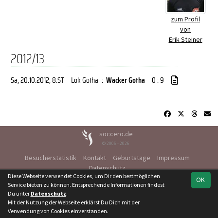
zum Profil
von
Erik Steiner
2012/13
Sa, 20.10.2012
, 8.ST
Lok Gotha
:
Wacker Gotha
0 : 9
soccero.de
© 2006 - 2026
Besucherstatistik
Kontakt
Geburtstage
Impressum
Datenschutz
Diese Webseite verwendet Cookies, um Dir den bestmöglichen
OK
Service bieten zu können. Entsprechende Informationen findest
Du unter
Datenschutz
.
Mit der Nutzung der Webseite erklärst Du Dich mit der
Verwendung von Cookies einverstanden.