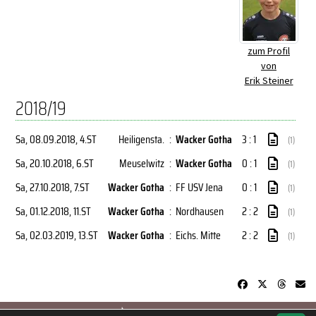
zum Profil
von
Erik Steiner
2018/19
Sa, 08.09.2018
, 4.ST
Heiligensta.
:
Wacker Gotha
3 : 1
(1)
Sa, 20.10.2018
, 6.ST
Meuselwitz
:
Wacker Gotha
0 : 1
(1)
Sa, 27.10.2018
, 7.ST
Wacker Gotha
:
FF USV Jena
0 : 1
(1)
Sa, 01.12.2018
, 11.ST
Wacker Gotha
:
Nordhausen
2 : 2
(1)
Sa, 02.03.2019
, 13.ST
Wacker Gotha
:
Eichs. Mitte
2 : 2
(1)
soccero.de