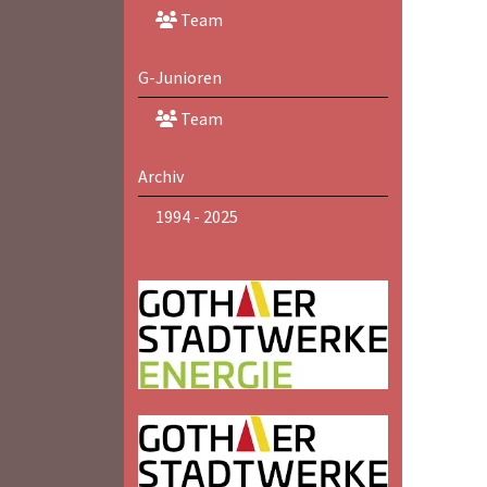
Team
G-Junioren
Team
Archiv
1994 - 2025