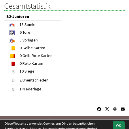
Gesamtstatistik
B2-Junioren
13
Spiele
6
Tore
5
Vorlagen
0
Gelbe Karten
0
Gelb-Rote Karten
0
Rote Karten
S
10 Siege
U
2 Unentschieden
N
1 Niederlage
soccero.de
Diese Webseite verwendet Cookies, um Dir den bestmöglichen
OK
© 2006 - 2026
Service bieten zu können. Entsprechende Informationen findest