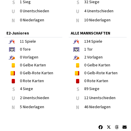
S
1 Sieg
S
32 Siege
U
0 Unentschieden
U
4 Unentschieden
N
0 Niederlagen
N
10 Niederlagen
E2-Junioren
ALLE MANNSCHAFTEN
11
Spiele
134
Spiele
0
Tore
1
Tor
0
Vorlagen
2
Vorlagen
0
Gelbe Karten
0
Gelbe Karten
0
Gelb-Rote Karten
0
Gelb-Rote Karten
0
Rote Karten
0
Rote Karten
S
4 Siege
S
89 Siege
U
2 Unentschieden
U
12 Unentschieden
N
5 Niederlagen
N
46 Niederlagen