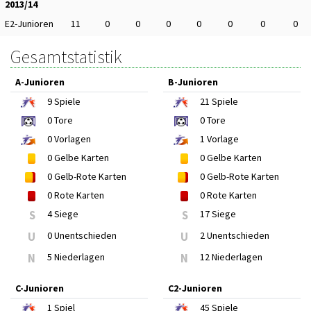
2013/14
E2-Junioren
11
0
0
0
0
0
0
0
Gesamtstatistik
A-Junioren
B-Junioren
9
Spiele
21
Spiele
0
Tore
0
Tore
0
Vorlagen
1
Vorlage
0
Gelbe Karten
0
Gelbe Karten
0
Gelb-Rote Karten
0
Gelb-Rote Karten
0
Rote Karten
0
Rote Karten
S
4 Siege
S
17 Siege
U
0 Unentschieden
U
2 Unentschieden
N
5 Niederlagen
N
12 Niederlagen
C-Junioren
C2-Junioren
1
Spiel
45
Spiele