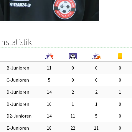
nstatistik
B-Junioren
11
0
0
0
C-Junioren
5
0
0
0
D-Junioren
14
2
2
1
D-Junioren
10
1
1
0
D2-Junioren
14
11
5
0
E-Junioren
18
22
11
0