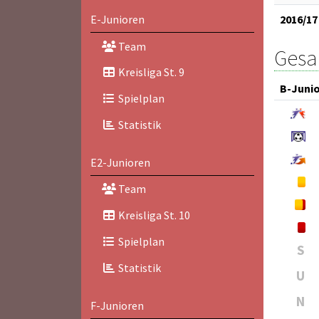
E-Junioren
2016/17
Team
Gesam
Kreisliga St. 9
B-Juni
Spielplan
Statistik
E2-Junioren
Team
Kreisliga St. 10
Spielplan
S
Statistik
U
N
F-Junioren