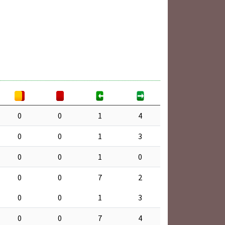
0
0
1
4
0
0
1
3
0
0
1
0
0
0
7
2
0
0
1
3
0
0
7
4