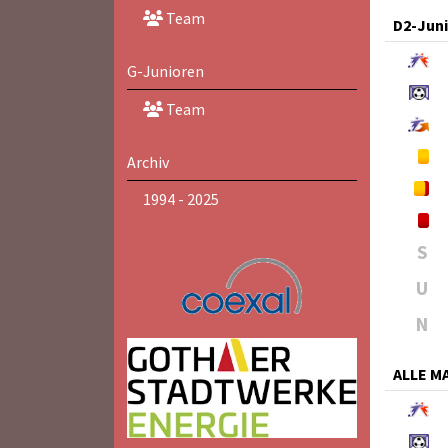
Team
D2-Jun
G-Junioren
Team
Archiv
1994 - 2025
S
U
N
ALLE 