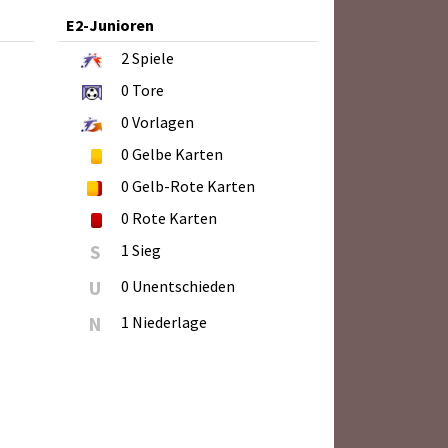
E2-Junioren
2
Spiele
0
Tore
0
Vorlagen
0
Gelbe Karten
0
Gelb-Rote Karten
0
Rote Karten
S
1 Sieg
U
0 Unentschieden
N
1 Niederlage