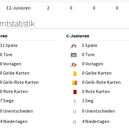
E2-Junioren
2
0
0
0
tstatistik
oren
C-Junioren
11
Spiele
5
Spiele
0
Tore
0
Tore
0
Vorlagen
0
Vorlagen
0
Gelbe Karten
0
Gelbe Karten
0
Gelb-Rote Karten
0
Gelb-Rote Karten
0
Rote Karten
0
Rote Karten
7 Siege
S
1 Sieg
0 Unentschieden
U
0 Unentschieden
4 Niederlagen
N
4 Niederlagen