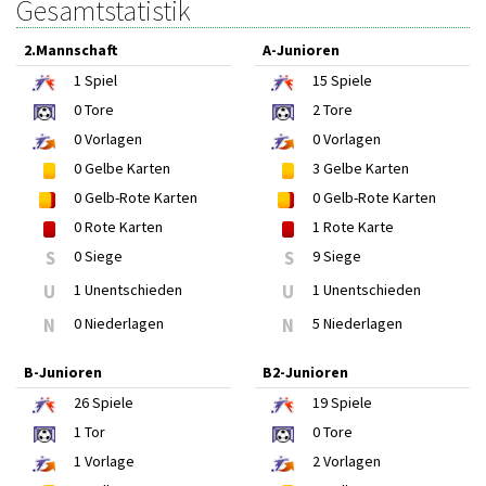
Gesamtstatistik
2.Mannschaft
A-Junioren
1
Spiel
15
Spiele
0
Tore
2
Tore
0
Vorlagen
0
Vorlagen
0
Gelbe Karten
3
Gelbe Karten
0
Gelb-Rote Karten
0
Gelb-Rote Karten
0
Rote Karten
1
Rote Karte
S
0 Siege
S
9 Siege
U
1 Unentschieden
U
1 Unentschieden
N
0 Niederlagen
N
5 Niederlagen
B-Junioren
B2-Junioren
26
Spiele
19
Spiele
1
Tor
0
Tore
1
Vorlage
2
Vorlagen