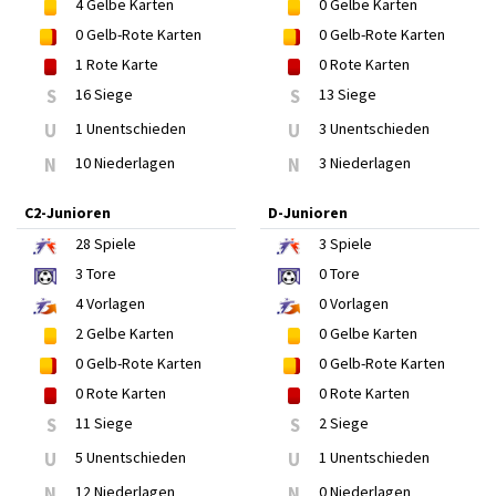
4
Gelbe Karten
0
Gelbe Karten
0
Gelb-Rote Karten
0
Gelb-Rote Karten
1
Rote Karte
0
Rote Karten
S
16 Siege
S
13 Siege
U
1 Unentschieden
U
3 Unentschieden
N
10 Niederlagen
N
3 Niederlagen
C2-Junioren
D-Junioren
28
Spiele
3
Spiele
3
Tore
0
Tore
4
Vorlagen
0
Vorlagen
2
Gelbe Karten
0
Gelbe Karten
0
Gelb-Rote Karten
0
Gelb-Rote Karten
0
Rote Karten
0
Rote Karten
S
11 Siege
S
2 Siege
U
5 Unentschieden
U
1 Unentschieden
N
12 Niederlagen
N
0 Niederlagen