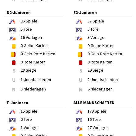
D2-Junioren
E2-Junioren
35
Spiele
37
Spiele
5
Tore
5
Tore
16
Vorlagen
3
Vorlagen
0
Gelbe Karten
0
Gelbe Karten
0
Gelb-Rote Karten
0
Gelb-Rote Karten
0
Rote Karten
0
Rote Karten
S
29 Siege
S
29 Siege
U
1 Unentschieden
U
2 Unentschieden
N
5 Niederlagen
N
6 Niederlagen
F-Junioren
ALLE MANNSCHAFTEN
15
Spiele
179
Spiele
0
Tore
16
Tore
1
Vorlage
27
Vorlagen
0
Gelbe Karten
9
Gelbe Karten