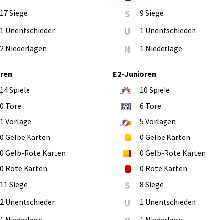
17 Siege
S
9 Siege
1 Unentschieden
U
1 Unentschieden
2 Niederlagen
N
1 Niederlage
oren
E2-Junioren
14
Spiele
10
Spiele
0
Tore
6
Tore
1
Vorlage
5
Vorlagen
0
Gelbe Karten
0
Gelbe Karten
0
Gelb-Rote Karten
0
Gelb-Rote Karten
0
Rote Karten
0
Rote Karten
11 Siege
S
8 Siege
2 Unentschieden
U
1 Unentschieden
1 Niederlage
1 Niederlage