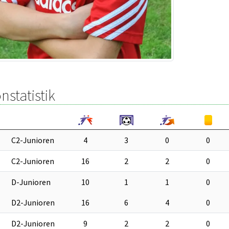
nstatistik
C2-Junioren
4
3
0
0
C2-Junioren
16
2
2
0
D-Junioren
10
1
1
0
D2-Junioren
16
6
4
0
D2-Junioren
9
2
2
0