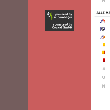
N
ALLE 
S
U
N