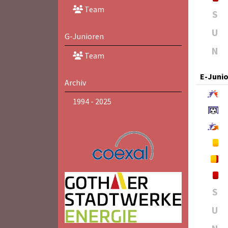
Team
S
U
G-Junioren
N
Team
E-Juni
Archiv
1994 - 2025
S
U