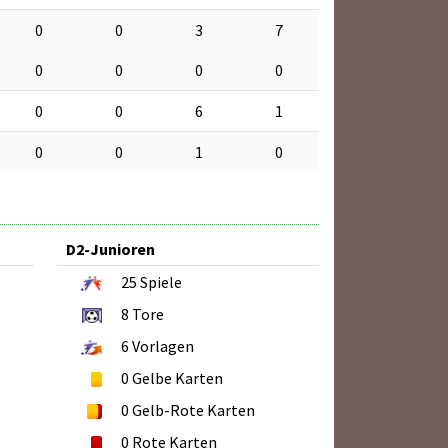
0
0
3
7
0
0
0
0
0
0
6
1
0
0
1
0
D2-Junioren
25
Spiele
8
Tore
6
Vorlagen
0
Gelbe Karten
0
Gelb-Rote Karten
0
Rote Karten