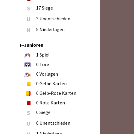
S
17 Siege
U
3 Unentschieden
N
5 Niederlagen
F-Junioren
1
Spiel
0
Tore
0
Vorlagen
0
Gelbe Karten
0
Gelb-Rote Karten
0
Rote Karten
S
0 Siege
U
0 Unentschieden
1 Niederlage