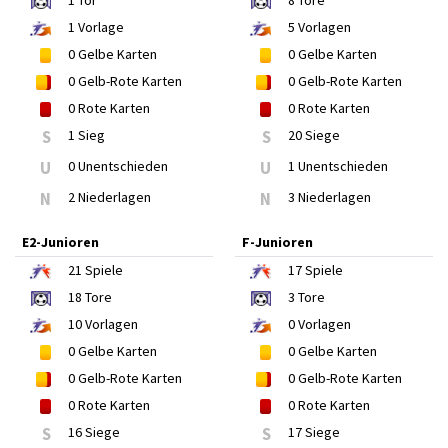
1
Tor
8
Tore
1
Vorlage
5
Vorlagen
0
Gelbe Karten
0
Gelbe Karten
0
Gelb-Rote Karten
0
Gelb-Rote Karten
0
Rote Karten
0
Rote Karten
S
1 Sieg
S
20 Siege
U
0 Unentschieden
U
1 Unentschieden
N
2 Niederlagen
N
3 Niederlagen
E2-Junioren
F-Junioren
21
Spiele
17
Spiele
18
Tore
3
Tore
10
Vorlagen
0
Vorlagen
0
Gelbe Karten
0
Gelbe Karten
0
Gelb-Rote Karten
0
Gelb-Rote Karten
0
Rote Karten
0
Rote Karten
S
16 Siege
S
17 Siege