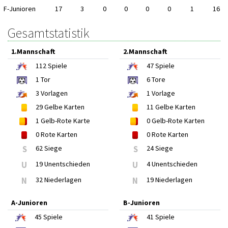
F-Junioren
17
3
0
0
0
0
1
16
Gesamtstatistik
1.Mannschaft
2.Mannschaft
112
Spiele
47
Spiele
1
Tor
6
Tore
3
Vorlagen
1
Vorlage
29
Gelbe Karten
11
Gelbe Karten
1
Gelb-Rote Karte
0
Gelb-Rote Karten
0
Rote Karten
0
Rote Karten
S
62 Siege
S
24 Siege
U
19 Unentschieden
U
4 Unentschieden
N
32 Niederlagen
N
19 Niederlagen
A-Junioren
B-Junioren
45
Spiele
41
Spiele