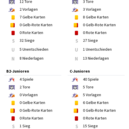
12
Tore
3
Tore
2
Vorlagen
3
Vorlagen
7
Gelbe Karten
8
Gelbe Karten
0
Gelb-Rote Karten
0
Gelb-Rote Karten
0
Rote Karten
0
Rote Karten
S
32 Siege
S
27 Siege
U
5 Unentschieden
U
1 Unentschieden
N
8 Niederlagen
N
13 Niederlagen
B2-Junioren
C-Junioren
4
Spiele
40
Spiele
2
Tore
5
Tore
0
Vorlagen
5
Vorlagen
0
Gelbe Karten
6
Gelbe Karten
0
Gelb-Rote Karten
0
Gelb-Rote Karten
0
Rote Karten
0
Rote Karten
S
1 Sieg
S
15 Siege